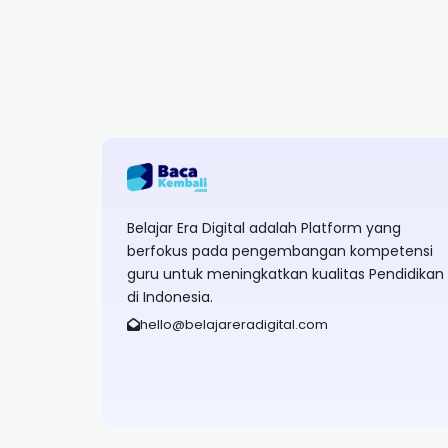
Belajar Era Digital adalah Platform yang
berfokus pada pengembangan kompetensi
guru untuk meningkatkan kualitas Pendidikan
di Indonesia.
hello@belajareradigital.com