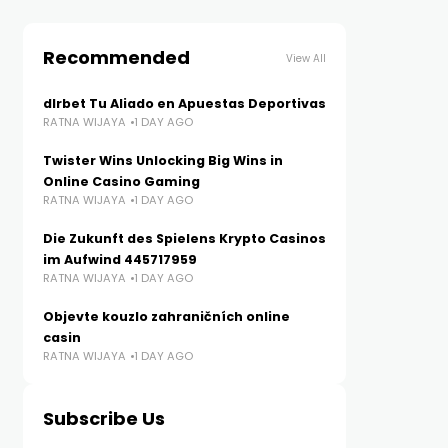
Recommended
View All
dlrbet Tu Aliado en Apuestas Deportivas
RATNA WIJAYA
1 DAY AGO
Twister Wins Unlocking Big Wins in
Online Casino Gaming
RATNA WIJAYA
1 DAY AGO
Die Zukunft des Spielens Krypto Casinos
im Aufwind 445717959
RATNA WIJAYA
1 DAY AGO
Objevte kouzlo zahraničních online
casin
RATNA WIJAYA
1 DAY AGO
Subscribe Us