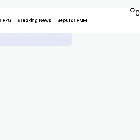
0
r PPG
Breaking News
Seputar PMM
g Wins in Online Casino Gaming