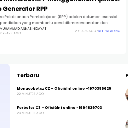
o Generator RPP
a Pelaksanaan Pembelajaran (RPP) adalah dokumen esensial
pendidikan yang membantu pendidik merencanakan dan
anakan kegiatan pembelajaran secara terstruktur. Sekarang ini
MUHAMMAD ANNAS HIDAYAT
2 YEARS AGO
KEEP READING
2 YEARS AGO
udah tersedia aplikasi Auto Generator RPP yang dapat
Terbaru
Monacobetcz CZ – Oficiální online -1970386625
22 MINUTES AGO
Forbetcz CZ – Oficiální online -1994839703
23 MINUTES AGO