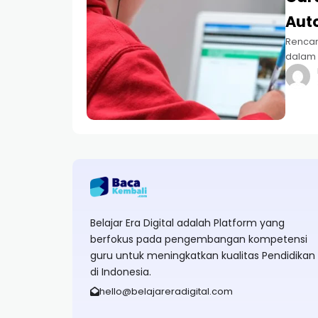
Aut
Rencan
dalam 
melaks
juga s
Belajar Era Digital adalah Platform yang
berfokus pada pengembangan kompetensi
guru untuk meningkatkan kualitas Pendidikan
di Indonesia.
hello@belajareradigital.com