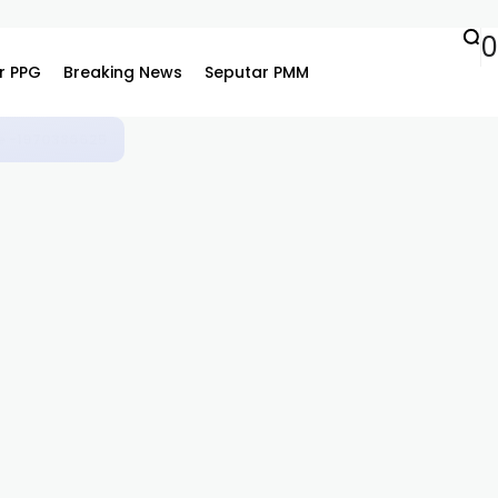
r PPG
Breaking News
Seputar PMM
994839703