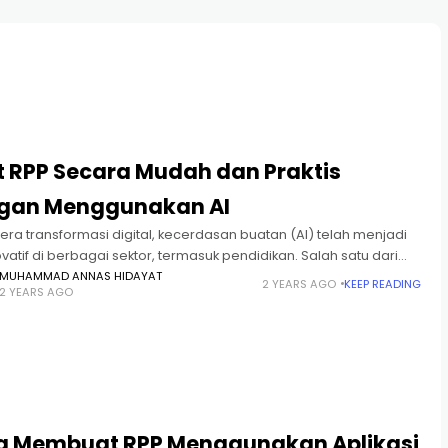
t RPP Secara Mudah dan Praktis
gan Menggunakan AI
era transformasi digital, kecerdasan buatan (AI) telah menjadi
ovatif di berbagai sektor, termasuk pendidikan. Salah satu dari
si AI yang memberikan dampak positif di sektor pendidikan
MUHAMMAD ANNAS HIDAYAT
2 YEARS AGO
KEEP READING
2 YEARS AGO
h pembuatan
a Membuat RPP Menggunakan Aplikasi