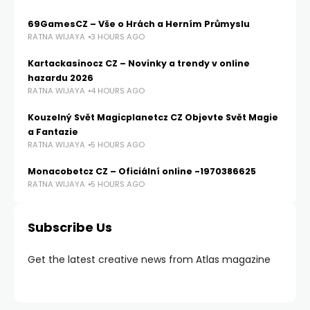
69GamesCZ – Vše o Hrách a Herním Průmyslu
RATNA WIJAYA
3 HOURS AGO
Kartackasinocz CZ – Novinky a trendy v online
hazardu 2026
RATNA WIJAYA
4 HOURS AGO
Kouzelný Svět Magicplanetcz CZ Objevte Svět Magie
a Fantazie
RATNA WIJAYA
5 HOURS AGO
Monacobetcz CZ – Oficiální online -1970386625
RATNA WIJAYA
5 HOURS AGO
Subscribe Us
Get the latest creative news from Atlas magazine