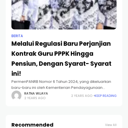
BERITA
Melalui Regulasi Baru Perjanjian
Kontrak Guru PPPK Hingga
Pensiun, Dengan Syarat- Syarat
ini!
PermenPANRB Nomor 6 Tahun 2024, yang dikeluarkan
baru-baru ini oleh Kementerian Pendayagunaan
Aparatur Negara dan Reformasi Birokrasi, menjadi
RATNA WIJAYA
2 YEARS AGO
KEEP READING
2 YEARS AGO
berita baik yaitu erkait dengan ketentuan kontrak PPPK
sampai usia pensiun. Baik
Recommended
View All