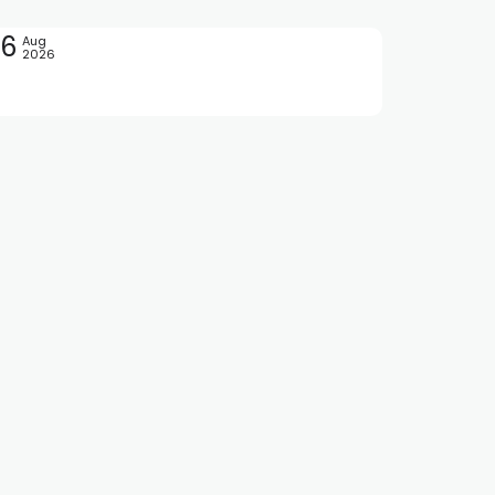
06
Aug
2026