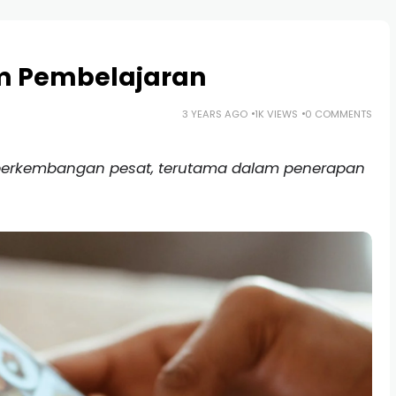
am Pembelajaran
3 YEARS AGO
1K VIEWS
0 COMMENTS
perkembangan pesat, terutama dalam penerapan