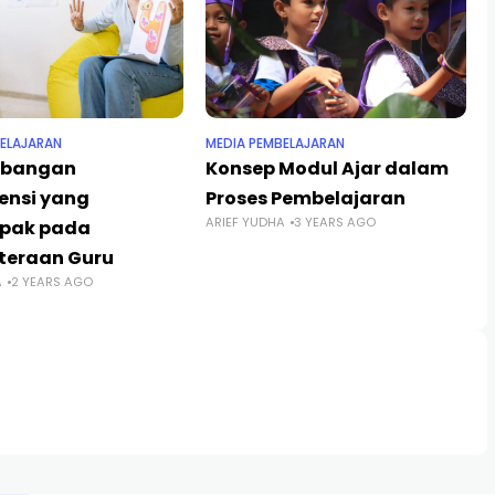
ELAJARAN
MEDIA PEMBELAJARAN
bangan
Konsep Modul Ajar dalam
ensi yang
Proses Pembelajaran
ARIEF YUDHA
3 YEARS AGO
pak pada
teraan Guru
A
2 YEARS AGO