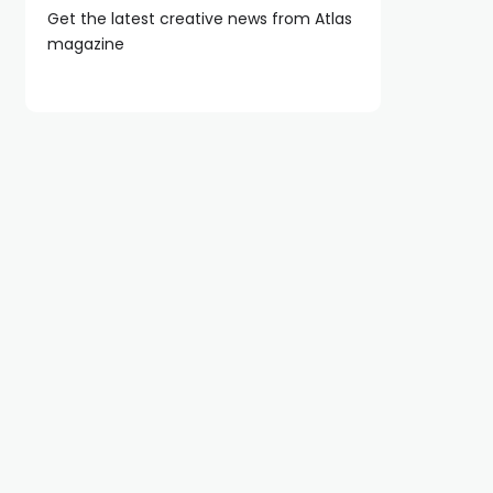
Get the latest creative news from Atlas
magazine