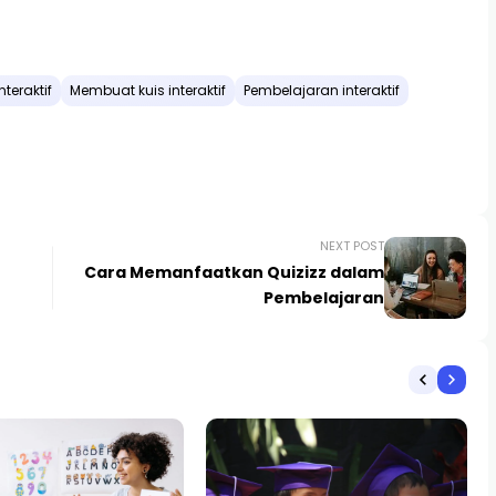
teraktif
Membuat kuis interaktif
Pembelajaran interaktif
NEXT POST
Cara Memanfaatkan Quizizz dalam
Pembelajaran