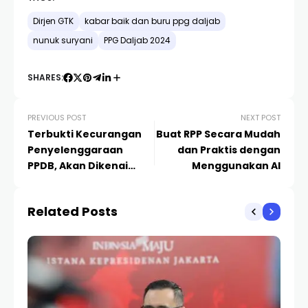
Dirjen GTK
kabar baik dan buru ppg daljab
nunuk suryani
PPG Daljab 2024
SHARES:
PREVIOUS POST
NEXT POST
Terbukti Kecurangan
Buat RPP Secara Mudah
Penyelenggaraan
dan Praktis dengan
PPDB, Akan Dikenai
Menggunakan AI
Hukum! Kepala Sekolah
dan Guru Wajib Tahu
Related Posts