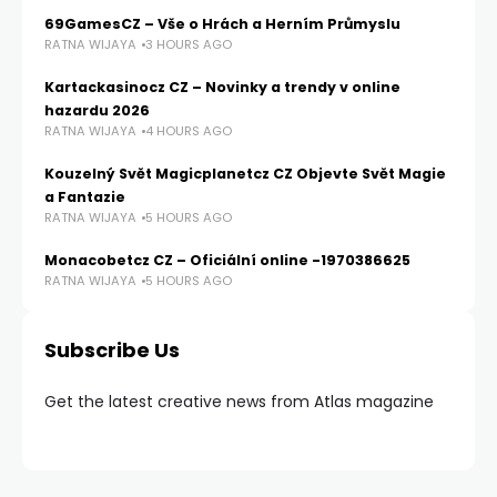
69GamesCZ – Vše o Hrách a Herním Průmyslu
RATNA WIJAYA
3 HOURS AGO
Kartackasinocz CZ – Novinky a trendy v online
hazardu 2026
RATNA WIJAYA
4 HOURS AGO
Kouzelný Svět Magicplanetcz CZ Objevte Svět Magie
a Fantazie
RATNA WIJAYA
5 HOURS AGO
Monacobetcz CZ – Oficiální online -1970386625
RATNA WIJAYA
5 HOURS AGO
Subscribe Us
Get the latest creative news from Atlas magazine