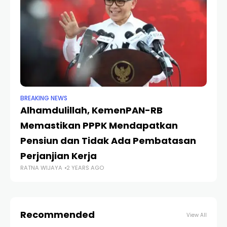
BREAKING NEWS
BER
Alhamdulillah, KemenPAN-RB
In
Memastikan PPPK Mendapatkan
No
Pensiun dan Tidak Ada Pembatasan
U
RA
Perjanjian Kerja
RATNA WIJAYA
2 YEARS AGO
Recommended
View All