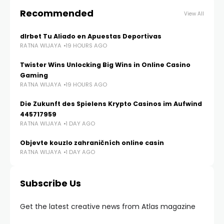
Recommended
View All
dlrbet Tu Aliado en Apuestas Deportivas
RATNA WIJAYA
19 HOURS AGO
Twister Wins Unlocking Big Wins in Online Casino
Gaming
RATNA WIJAYA
19 HOURS AGO
Die Zukunft des Spielens Krypto Casinos im Aufwind
445717959
RATNA WIJAYA
1 DAY AGO
Objevte kouzlo zahraničních online casin
RATNA WIJAYA
1 DAY AGO
Subscribe Us
Get the latest creative news from Atlas magazine