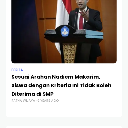
BERITA
BR
Sesuai Arahan Nadiem Makarim,
K
Siswa dengan Kriteria Ini Tidak Boleh
U
Diterima di SMP
S
RATNA WIJAYA
2 YEARS AGO
RA