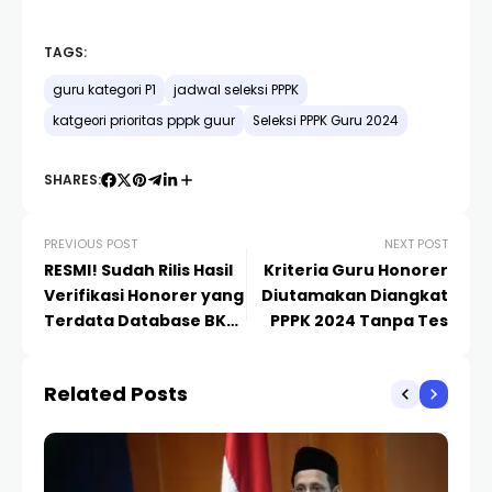
TAGS:
guru kategori P1
jadwal seleksi PPPK
katgeori prioritas pppk guur
Seleksi PPPK Guru 2024
SHARES:
PREVIOUS POST
NEXT POST
RESMI! Sudah Rilis Hasil
Kriteria Guru Honorer
Verifikasi Honorer yang
Diutamakan Diangkat
Terdata Database BKN,
PPPK 2024 Tanpa Tes
Segera Cek Apakah
Anda Terdata?
Related Posts