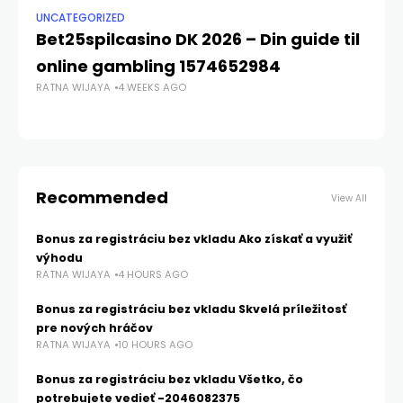
UNCATEGORIZED
UN
Bet25spilcasino DK 2026 – Din guide til
Za
online gambling 1574652984
po
RATNA WIJAYA
4 WEEKS AGO
-
RA
Recommended
View All
Bonus za registráciu bez vkladu Ako získať a využiť
výhodu
RATNA WIJAYA
4 HOURS AGO
Bonus za registráciu bez vkladu Skvelá príležitosť
pre nových hráčov
RATNA WIJAYA
10 HOURS AGO
Bonus za registráciu bez vkladu Všetko, čo
potrebujete vedieť -2046082375