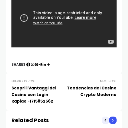
SHARES:
PREVIOUS POST
NEXT POST
Scopri i Vantaggi dei
Tendencias del Casino
Casino con Login
Crypto Moderno
Rapido -1715852562
Related Posts