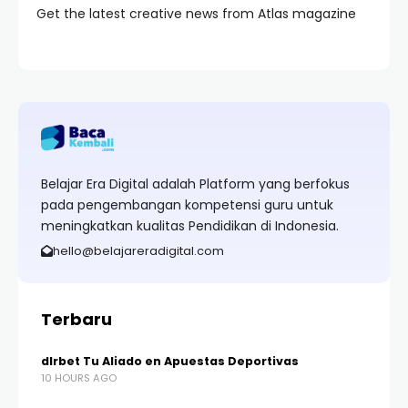
Get the latest creative news from Atlas magazine
Belajar Era Digital adalah Platform yang berfokus
pada pengembangan kompetensi guru untuk
meningkatkan kualitas Pendidikan di Indonesia.
hello@belajareradigital.com
Terbaru
dlrbet Tu Aliado en Apuestas Deportivas
10 HOURS AGO