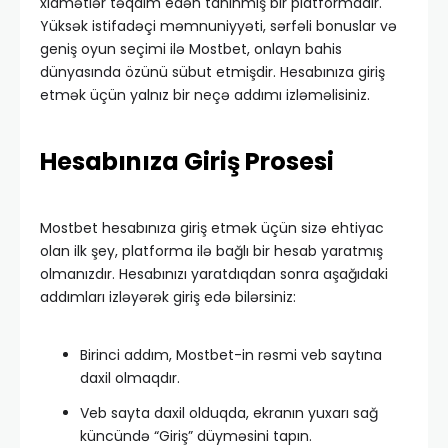
xidmətlər təqdim edən tanınmış bir platformadır.
Yüksək istifadəçi məmnuniyyəti, sərfəli bonuslar və
geniş oyun seçimi ilə Mostbet, onlayn bahis
dünyasında özünü sübut etmişdir. Hesabınıza giriş
etmək üçün yalnız bir neçə addımı izləməlisiniz.
Hesabınıza Giriş Prosesi
Mostbet hesabınıza giriş etmək üçün sizə ehtiyac
olan ilk şey, platforma ilə bağlı bir hesab yaratmış
olmanızdır. Hesabınızı yaratdıqdan sonra aşağıdaki
addımları izləyərək giriş edə bilərsiniz:
Birinci addım, Mostbet-in rəsmi veb saytına
daxil olmaqdır.
Veb sayta daxil olduqda, ekranın yuxarı sağ
küncündə “Giriş” düyməsini tapın.