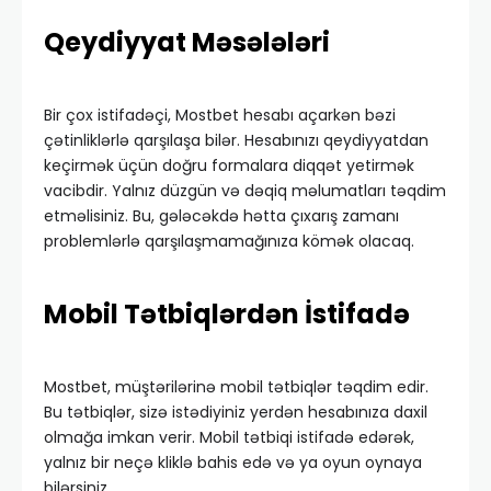
Qeydiyyat Məsələləri
Bir çox istifadəçi, Mostbet hesabı açarkən bəzi
çətinliklərlə qarşılaşa bilər. Hesabınızı qeydiyyatdan
keçirmək üçün doğru formalara diqqət yetirmək
vacibdir. Yalnız düzgün və dəqiq məlumatları təqdim
etməlisiniz. Bu, gələcəkdə hətta çıxarış zamanı
problemlərlə qarşılaşmamağınıza kömək olacaq.
Mobil Tətbiqlərdən İstifadə
Mostbet, müştərilərinə mobil tətbiqlər təqdim edir.
Bu tətbiqlər, sizə istədiyiniz yerdən hesabınıza daxil
olmağa imkan verir. Mobil tətbiqi istifadə edərək,
yalnız bir neçə kliklə bahis edə və ya oyun oynaya
bilərsiniz.