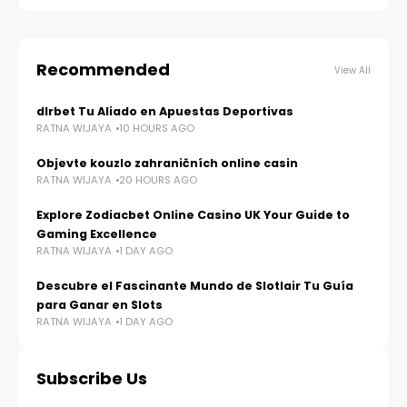
Recommended
View All
dlrbet Tu Aliado en Apuestas Deportivas
RATNA WIJAYA
10 HOURS AGO
Objevte kouzlo zahraničních online casin
RATNA WIJAYA
20 HOURS AGO
Explore Zodiacbet Online Casino UK Your Guide to
Gaming Excellence
RATNA WIJAYA
1 DAY AGO
Descubre el Fascinante Mundo de Slotlair Tu Guía
para Ganar en Slots
RATNA WIJAYA
1 DAY AGO
Subscribe Us