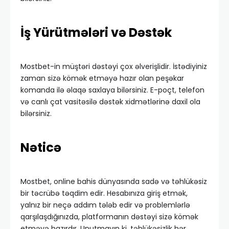
İş Yürütmələri və Dəstək
Mostbet-in müştəri dəstəyi çox əlverişlidir. İstədiyiniz
zaman sizə kömək etməyə hazır olan peşəkar
komanda ilə əlaqə saxlaya bilərsiniz. E-poçt, telefon
və canlı çat vasitəsilə dəstək xidmətlərinə daxil ola
bilərsiniz.
Nəticə
Mostbet, online bahis dünyasında sadə və təhlükəsiz
bir təcrübə təqdim edir. Hesabınıza giriş etmək,
yalnız bir neçə addım tələb edir və problemlərlə
qarşılaşdığınızda, platformanın dəstəyi sizə kömək
etməyə hazırdır. Unutmayın ki, təhlükəsizlik hər