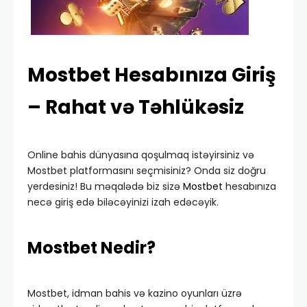
Mostbet Hesabınıza Giriş
– Rahat və Təhlükəsiz
Online bahis dünyasına qoşulmaq istəyirsiniz və
Mostbet platformasını seçmisiniz? Onda siz doğru
yerdesiniz! Bu məqalədə biz sizə
Mostbet
hesabınıza
necə giriş edə biləcəyinizi izah edəcəyik.
Mostbet Nedir?
Mostbet, idman bahis və kazino oyunları üzrə