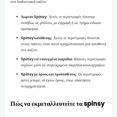
στα διαδικτυακά καζίνο:
Δωρεάν Spinsy:
Αυτές οι περιστροφές δίνονται
συνήθως ως μπόνους με εγγραφή ή ως τμήμα ειδικών
προσφορών.
Spinsy κατάθεσης:
Αυτές οι περιστροφές δίνονται
στους παίκτες όταν αυτοί πραγματοποιούν μια κατάθεση
στο καζίνο.
Spinsy επί επιλεγμένα παιχνίδια:
Κάποιες περιστροφές
ισχύουν μόνο σε συγκεκριμένα παιχνίδια κουλοχέρηδων.
Spinsy με όρους και προϋποθέσεις:
Οι περιστροφές
αυτές μπορεί να έχουν όρους, όπως απαιτήσεις
στοιχηματισμού.
Πώς να εκμεταλλευτείτε τα spinsy