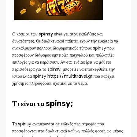
Ο κόσμος των
spinsy
είναι γεμάτος εκπλήξεις και
δυνατότητες. Οι διαδικτυακοί παίκτες έχουν την ευκαιρία να
ανακαλύψουν πολλούς διαφορετικούς τύπους spinsy που
προσφέρουν διάφορες εμπειρίες παιχνιδιού και πολλαπλές
επιλογές για να κερδίσουν. Αν σας ενδιαφέρει να μάθετε
περισσότερα για το spinsy, μπορείτε να επισκεφθείτε την
ιστοσελίδα spinsy
https://multitravel.gr
που παρέχει
χρήσιμες πληροφορίες σχετικά με το θέμα.
Τι είναι τα spinsy;
Τα spinsy αναφέρονται σε ειδικές περιστροφές που
προσφέρονται στα διαδικτυακά καζίνο, πολλές φορές ως μέρος