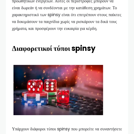
προωθητικών ενεργειών. Αυτές οι περιστροφές μπορούν να
είναι δωρεάν ή να συνδέονται με την κατάθεση χρημάτων. Το
χαρακτηριστικό των spinsy είναι ότι επιτρέπουν στους παίκτες
να δοκιμάσουν τα παιχνίδια χωρίς να ρισκάρουν τα δικά τους
χρήματα, και προσφέρουν την ευκαιρία για κέρδη.
Διαφορετικοί τύποι spinsy
Υπάρχουν διάφοροι τύποι spinsy που μπορείτε να συναντήσετε