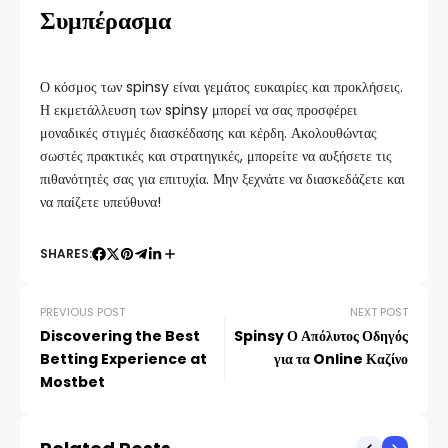
Συμπέρασμα
Ο κόσμος των spinsy είναι γεμάτος ευκαιρίες και προκλήσεις.
Η εκμετάλλευση των spinsy μπορεί να σας προσφέρει
μοναδικές στιγμές διασκέδασης και κέρδη. Ακολουθώντας
σωστές πρακτικές και στρατηγικές, μπορείτε να αυξήσετε τις
πιθανότητές σας για επιτυχία. Μην ξεχνάτε να διασκεδάζετε και
να παίζετε υπεύθυνα!
SHARES:
PREVIOUS POST
NEXT POST
Discovering the Best
Spinsy Ο Απόλυτος Οδηγός
Betting Experience at
για τα Online Καζίνο
Mostbet