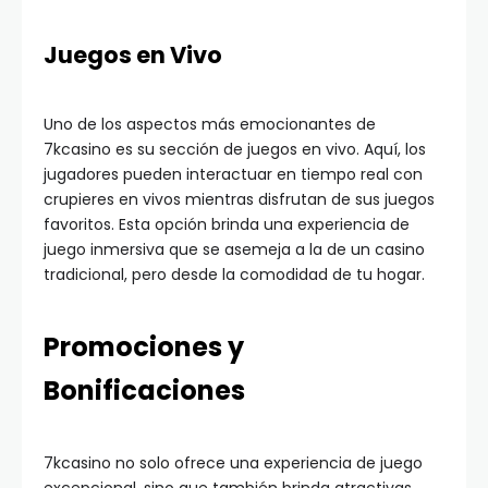
Juegos en Vivo
Uno de los aspectos más emocionantes de
7kcasino es su sección de juegos en vivo. Aquí, los
jugadores pueden interactuar en tiempo real con
crupieres en vivos mientras disfrutan de sus juegos
favoritos. Esta opción brinda una experiencia de
juego inmersiva que se asemeja a la de un casino
tradicional, pero desde la comodidad de tu hogar.
Promociones y
Bonificaciones
7kcasino no solo ofrece una experiencia de juego