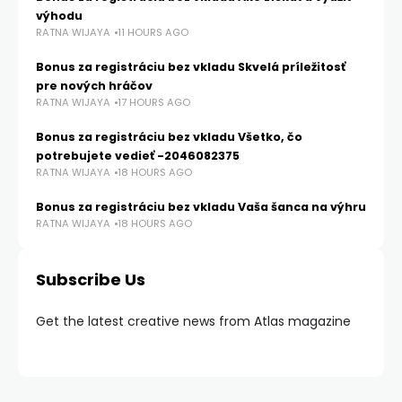
výhodu
RATNA WIJAYA
11 HOURS AGO
Bonus za registráciu bez vkladu Skvelá príležitosť
pre nových hráčov
RATNA WIJAYA
17 HOURS AGO
Bonus za registráciu bez vkladu Všetko, čo
potrebujete vedieť -2046082375
RATNA WIJAYA
18 HOURS AGO
Bonus za registráciu bez vkladu Vaša šanca na výhru
RATNA WIJAYA
18 HOURS AGO
Subscribe Us
Get the latest creative news from Atlas magazine