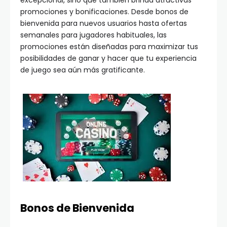
excepcional, sino que también brinda atractivas
promociones y bonificaciones. Desde bonos de
bienvenida para nuevos usuarios hasta ofertas
semanales para jugadores habituales, las
promociones están diseñadas para maximizar tus
posibilidades de ganar y hacer que tu experiencia
de juego sea aún más gratificante.
Bonos de Bienvenida