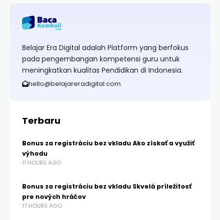
Belajar Era Digital adalah Platform yang berfokus
pada pengembangan kompetensi guru untuk
meningkatkan kualitas Pendidikan di Indonesia.
hello@belajareradigital.com
Terbaru
Bonus za registráciu bez vkladu Ako získať a využiť
výhodu
11 HOURS AGO
Bonus za registráciu bez vkladu Skvelá príležitosť
pre nových hráčov
17 HOURS AGO