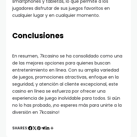
smartphones y tabletas, lo que permite a los
jugadores disfrutar de sus juegos favoritos en
cualquier lugar y en cualquier momento.
Conclusiones
En resumen, 7kcasino se ha consolidado como una
de las mejores opciones para quienes buscan
entretenimiento en línea. Con su amplia variedad
de juegos, promociones atractivas, enfoque en la
seguridad, y atención al cliente excepcional, este
casino en línea se esfuerza por ofrecer una
experiencia de juego inolvidable para todos. Si aún
no lo has probado, ¡no esperes más para unirte a la
diversión en 7kcasino!
SHARES: