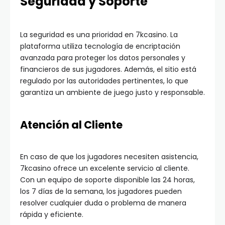
Seguridad y Soporte
La seguridad es una prioridad en 7kcasino. La
plataforma utiliza tecnología de encriptación
avanzada para proteger los datos personales y
financieros de sus jugadores. Además, el sitio está
regulado por las autoridades pertinentes, lo que
garantiza un ambiente de juego justo y responsable.
Atención al Cliente
En caso de que los jugadores necesiten asistencia,
7kcasino ofrece un excelente servicio al cliente.
Con un equipo de soporte disponible las 24 horas,
los 7 días de la semana, los jugadores pueden
resolver cualquier duda o problema de manera
rápida y eficiente.