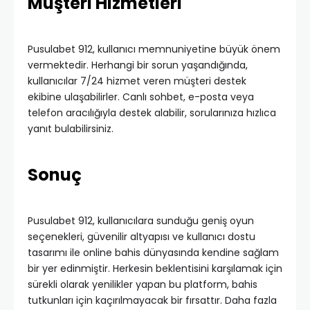
Müşteri Hizmetleri
Pusulabet 912, kullanıcı memnuniyetine büyük önem
vermektedir. Herhangi bir sorun yaşandığında,
kullanıcılar 7/24 hizmet veren müşteri destek
ekibine ulaşabilirler. Canlı sohbet, e-posta veya
telefon aracılığıyla destek alabilir, sorularınıza hızlıca
yanıt bulabilirsiniz.
Sonuç
Pusulabet 912, kullanıcılara sunduğu geniş oyun
seçenekleri, güvenilir altyapısı ve kullanıcı dostu
tasarımı ile online bahis dünyasında kendine sağlam
bir yer edinmiştir. Herkesin beklentisini karşılamak için
sürekli olarak yenilikler yapan bu platform, bahis
tutkunları için kaçırılmayacak bir fırsattır. Daha fazla