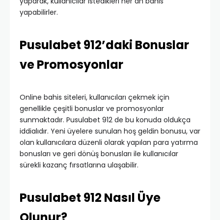
yaparak, kullanıcılar istedikleri her an bahis
yapabilirler.
Pusulabet 912’daki Bonuslar
ve Promosyonlar
Online bahis siteleri, kullanıcıları çekmek için
genellikle çeşitli bonuslar ve promosyonlar
sunmaktadır. Pusulabet 912 de bu konuda oldukça
iddialıdır. Yeni üyelere sunulan hoş geldin bonusu, var
olan kullanıcılara düzenli olarak yapılan para yatırma
bonusları ve geri dönüş bonusları ile kullanıcılar
sürekli kazanç fırsatlarına ulaşabilir.
Pusulabet 912 Nasıl Üye
Olunur?