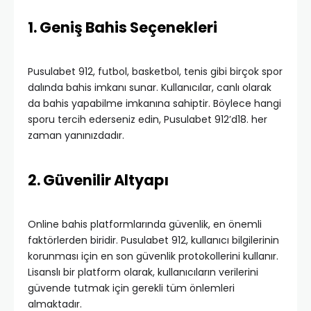
1. Geniş Bahis Seçenekleri
Pusulabet 912, futbol, basketbol, tenis gibi birçok spor
dalında bahis imkanı sunar. Kullanıcılar, canlı olarak
da bahis yapabilme imkanına sahiptir. Böylece hangi
sporu tercih ederseniz edin, Pusulabet 912’d18. her
zaman yanınızdadır.
2. Güvenilir Altyapı
Online bahis platformlarında güvenlik, en önemli
faktörlerden biridir. Pusulabet 912, kullanıcı bilgilerinin
korunması için en son güvenlik protokollerini kullanır.
Lisanslı bir platform olarak, kullanıcıların verilerini
güvende tutmak için gerekli tüm önlemleri
almaktadır.