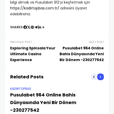
bilgi almak ve Pusulabet 912’yi keşfetmek için
https://kadirtopbas.com.tr/
adresini ziyaret
edebilirsiniz.
SHARES:
PREVIOUS POST
NEXT POST
Exploring Spinsala Your
Pusulabet 964 Online
Ultimate Casino
Bahis Dünyasında Yeni
Experience
Bir Dönem -230277542
Related Posts
KADIRTOPBAS
KA
Pusulabet 964 Online Bahis
Pu
Dünyasında Yeni Bir Dönem
-
RA
-230277542