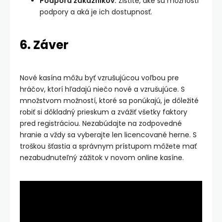
Podpora zákazníkov:
Zistite, aké sú možnosti
podpory a aká je ich dostupnosť.
6. Záver
Nové kasína môžu byť vzrušujúcou voľbou pre
hráčov, ktorí hľadajú niečo nové a vzrušujúce. S
množstvom možností, ktoré sa ponúkajú, je dôležité
robiť si dôkladný prieskum a zvážiť všetky faktory
pred registráciou. Nezabúdajte na zodpovedné
hranie a vždy sa vyberajte len licencované herne. S
troškou šťastia a správnym prístupom môžete mať
nezabudnuteľný zážitok v novom online kasíne.