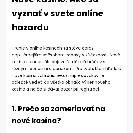
vyznať v svete online
hazardu
Hranie v online kasínach sa stáva čoraz
populárnejším spôsobom zábavy v súčasnosti. Nové
kasína sa neustále objavujú a lákajú hráčov s
rôznymi bonusmi a ponukami. Pre tých, ktorí hľadajú
nove kasino
zahranicnekasinapreslovakov
, je
dôležité vedieť, čo všetko obnáša výber nového
kasína a na čo si dávať pozor pri registrácii.
1. Prečo sa zameriavať na
nové kasína?