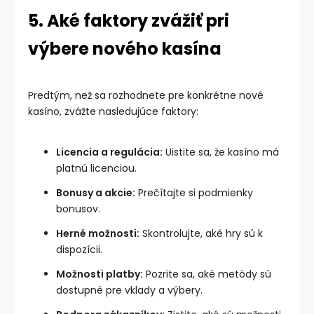
5. Aké faktory zvážiť pri
výbere nového kasína
Predtým, než sa rozhodnete pre konkrétne nové
kasíno, zvážte nasledujúce faktory:
Licencia a regulácia:
Uistite sa, že kasíno má
platnú licenciou.
Bonusy a akcie:
Prečítajte si podmienky
bonusov.
Herné možnosti:
Skontrolujte, aké hry sú k
dispozícii.
Možnosti platby:
Pozrite sa, aké metódy sú
dostupné pre vklady a výbery.