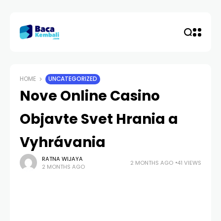
HOME
UNCATEGORIZED
Nove Online Casino
Objavte Svet Hrania a
Vyhrávania
RATNA WIJAYA
2 MONTHS AGO
41 VIEWS
2 MONTHS AGO