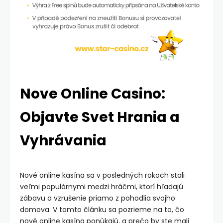
Nove Online Casino:
Objavte Svet Hrania a
Vyhrávania
Nové online kasína sa v posledných rokoch stali
veľmi populárnymi medzi hráčmi, ktorí hľadajú
zábavu a vzrušenie priamo z pohodlia svojho
domova. V tomto článku sa pozrieme na to, čo
nové online kasína ponúkajú, a prečo by ste mali