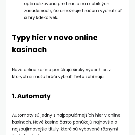
optimalizovaná pre hranie na mobilných
zariadeniach, čo umožňuje hráčom vychutnať
si hry kdekoľvek.
Typy hier v novo online
kasínach
Nové online kasína ponúkajú široký výber hier, z
ktorých si môžu hráči vybrať. Tieto zahŕňajú:
1. Automaty
Automaty sú jedny z najpopulárnejších hier v online
kasínach. Nové kasína často ponúkajú najnovšie a
najzaujímavejšie tituly, ktoré sú vybavené rôznymi