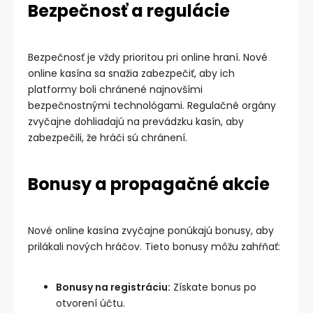
Bezpečnosť a regulácie
Bezpečnosť je vždy prioritou pri online hraní. Nové
online kasína sa snažia zabezpečiť, aby ich
platformy boli chránené najnovšími
bezpečnostnými technológami. Regulačné orgány
zvyčajne dohliadajú na prevádzku kasín, aby
zabezpečili, že hráči sú chránení.
Bonusy a propagačné akcie
Nové online kasína zvyčajne ponúkajú bonusy, aby
prilákali nových hráčov. Tieto bonusy môžu zahŕňať:
Bonusy na registráciu:
Získate bonus po
otvorení účtu.