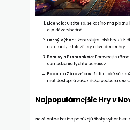
Licencia:
Uistite sa, že kasíno má platnú
a je dôveryhodné.
Herný Výber:
Skontrolujte, aké hry sú k d
automaty, stolové hry a live dealer hry.
Bonusy a Promoakcie:
Porovnajte rôzne
obmedzenia týchto bonusov.
Podpora Zákazníkov:
Zistite, aké sú mo
mať dostupnú zákaznícku podporu cez ch
Najpopulárnejšie Hry v N
Nové online kasína ponúkajú široký výber hier. 