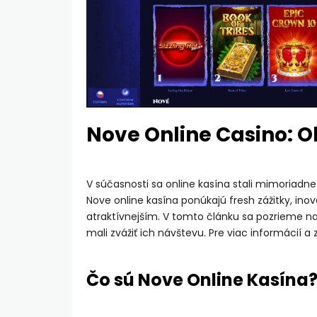
Nove Online Casino: O
V súčasnosti sa online kasína stali mimoriadne
Nove online kasína ponúkajú fresh zážitky, inov
atraktívnejším. V tomto článku sa pozrieme na
mali zvážiť ich návštevu. Pre viac informácií 
Čo sú Nove Online Kasína