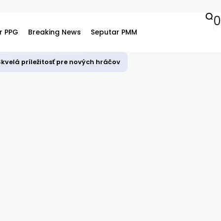
0
r PPG
Breaking News
Seputar PMM
kvelá príležitosť pre nových hráčov