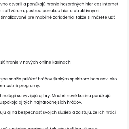
vno otvorili a ponúkajú hranie hazardných hier cez internet.
ým softvérom, pestrou ponukou hier a atraktívnymi
imalizované pre mobilné zariadenia, takže si môžete užiť
n
žiť hranie v nových online kasínach:
jne snažia prilákať hráčov širokým spektrom bonusov, ako
vernostné programy.
ológií sa vyvíjajú aj hry. Mnohé nové kasína ponúkajú
a uspokoja aj tých najnáročnejších hráčov.
jú aj na bezpečnosť svojich služieb a zaisťujú, že ich hráči