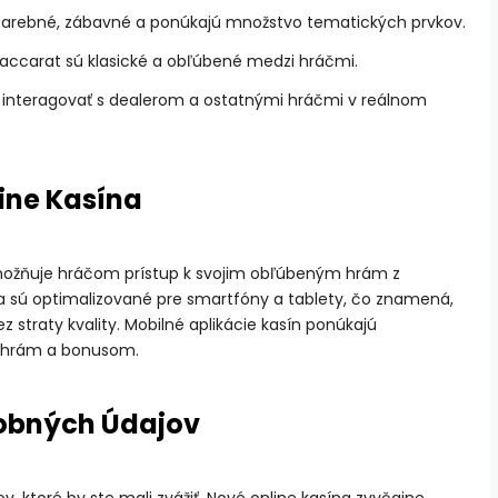
 farebné, zábavné a ponúkajú množstvo tematických prvkov.
 baccarat sú klasické a obľúbené medzi hráčmi.
interagovať s dealerom a ostatnými hráčmi v reálnom
ine Kasína
možňuje hráčom prístup k svojim obľúbeným hrám z
a sú optimalizované pre smartfóny a tablety, čo znamená,
 straty kvality. Mobilné aplikácie kasín ponúkajú
u hrám a bonusom.
obných Údajov