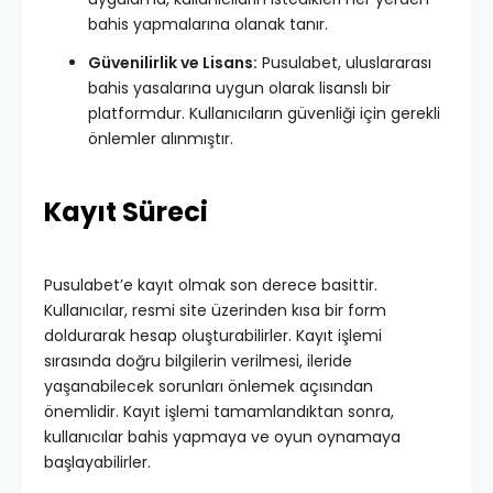
bahis yapmalarına olanak tanır.
Güvenilirlik ve Lisans:
Pusulabet, uluslararası
bahis yasalarına uygun olarak lisanslı bir
platformdur. Kullanıcıların güvenliği için gerekli
önlemler alınmıştır.
Kayıt Süreci
Pusulabet’e kayıt olmak son derece basittir.
Kullanıcılar, resmi site üzerinden kısa bir form
doldurarak hesap oluşturabilirler. Kayıt işlemi
sırasında doğru bilgilerin verilmesi, ileride
yaşanabilecek sorunları önlemek açısından
önemlidir. Kayıt işlemi tamamlandıktan sonra,
kullanıcılar bahis yapmaya ve oyun oynamaya
başlayabilirler.