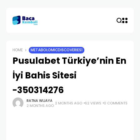
HOME
METABOLOMICDISCOVERIES1
Pusulabet Türkiye’nin En
İyi Bahis Sitesi
-350314276
RATNA WIJAYA
2 MONTHS AGO
62 VIEWS
0 COMMENTS
2 MONTHS AGO