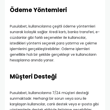
Ödeme Yöntemleri
Pusulabet, kullanıcılarına çeşitli ödeme yöntemleri
sunarak kolaylık sağlar. Kredi kartı, banka transferi, e-
cüzdanlar gibi farklı seçenekler ile kullanıcılar,
istedikleri yöntemi seçerek para yatırma ve çekme
işlemlerini gerçekleştirebilirler. Ödeme işlemleri
genellikle hızlı bir şekilde gerçekleşir ve kullanıcıların
hesaplarına anında yansır.
Müşteri Desteği
Pusulabet, kullanıcılarına 7/24 müşteri desteği
sunmaktadır. Herhangi bir sorun veya soru ile
karşılaşan kullanıcılar, canlı destek veya e-posta gibi
yöntemlerle destek ekibiyle iletişime geçebilirler.