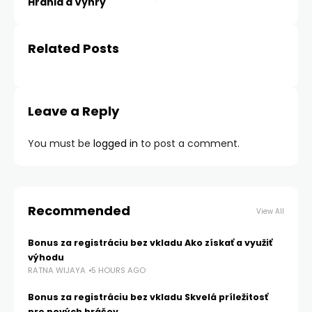
Hrania a Výhry
Related Posts
Leave a Reply
You must be
logged in
to post a comment.
Recommended
View All
Bonus za registráciu bez vkladu Ako získať a využiť
výhodu
RATNA WIJAYA
5 HOURS AGO
Bonus za registráciu bez vkladu Skvelá príležitosť
pre nových hráčov