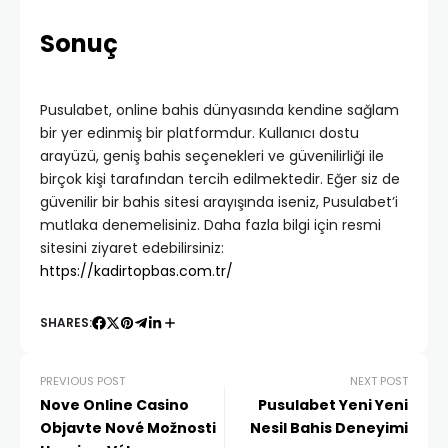
Sonuç
Pusulabet, online bahis dünyasında kendine sağlam
bir yer edinmiş bir platformdur. Kullanıcı dostu
arayüzü, geniş bahis seçenekleri ve güvenilirliği ile
birçok kişi tarafından tercih edilmektedir. Eğer siz de
güvenilir bir bahis sitesi arayışında iseniz, Pusulabet’i
mutlaka denemelisiniz. Daha fazla bilgi için resmi
sitesini ziyaret edebilirsiniz:
https://kadirtopbas.com.tr/
SHARES:
PREVIOUS POST
NEXT POST
Nove Online Casino
Pusulabet Yeni Yeni
Objavte Nové Možnosti
Nesil Bahis Deneyimi