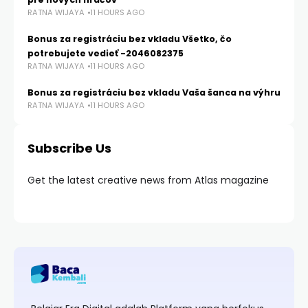
RATNA WIJAYA
11 HOURS AGO
Bonus za registráciu bez vkladu Všetko, čo
potrebujete vedieť -2046082375
RATNA WIJAYA
11 HOURS AGO
Bonus za registráciu bez vkladu Vaša šanca na výhru
RATNA WIJAYA
11 HOURS AGO
Subscribe Us
Get the latest creative news from Atlas magazine