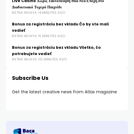
Live Casino Χωρίς Ταυτοποίηση Μια Νέα Εποχή στο
Διαδικτυακό Τυχερό Παιχνίδι
RATNA WIJAYA
4 MINUTES AGO
Bonus za registráciu bez vkladu Čo by ste mali
vedieť
RATNA WIJAYA
5 MINUTES AGO
Bonus za registráciu bez vkladu Všetko, čo
potrebujete vedieť
RATNA WIJAYA
10 MINUTES AGO
Subscribe Us
Get the latest creative news from Atlas magazine