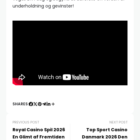
underholdning og gevinster!
SHARES:
PREVIOUS POST
NEXT POST
Royal Casino Spil 2026
Top Sport Casino
En Glimt af Fremtiden
Danmark 2026 Den