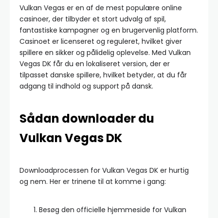
Vulkan Vegas er en af de mest populære online
casinoer, der tilbyder et stort udvalg af spil,
fantastiske kampagner og en brugervenlig platform.
Casinoet er licenseret og reguleret, hvilket giver
spillere en sikker og pålidelig oplevelse. Med Vulkan
Vegas DK får du en lokaliseret version, der er
tilpasset danske spillere, hvilket betyder, at du får
adgang til indhold og support på dansk.
Sådan downloader du
Vulkan Vegas DK
Downloadprocessen for Vulkan Vegas DK er hurtig
og nem. Her er trinene til at komme i gang:
Besøg den officielle hjemmeside for Vulkan