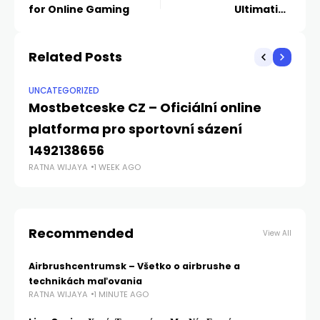
for Online Gaming
Ultimative
Spiloplevelse -1131195171
Related Posts
UNCATEGORIZED
UN
Mostbetceske CZ – Oficiální online
Ni
platforma pro sportovní sázení
H
RA
1492138656
RATNA WIJAYA
1 WEEK AGO
Recommended
View All
Airbrushcentrumsk – Všetko o airbrushe a
technikách maľovania
RATNA WIJAYA
1 MINUTE AGO