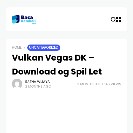
HOME
UNCATEGORIZED
Vulkan Vegas DK –
Download og Spil Let
RATNA WIJAYA
2 MONTHS AGO
46 VIEWS
2 MONTHS AGO