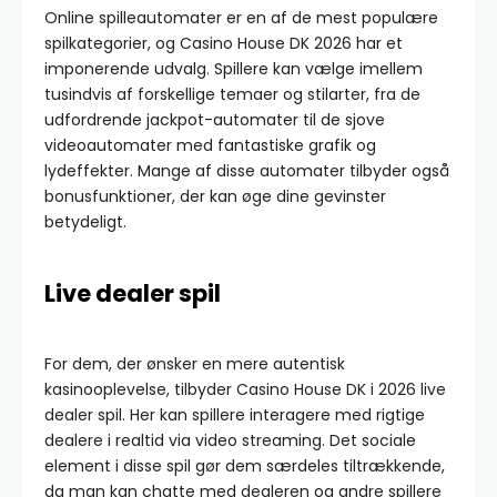
Online spilleautomater er en af de mest populære
spilkategorier, og Casino House DK 2026 har et
imponerende udvalg. Spillere kan vælge imellem
tusindvis af forskellige temaer og stilarter, fra de
udfordrende jackpot-automater til de sjove
videoautomater med fantastiske grafik og
lydeffekter. Mange af disse automater tilbyder også
bonusfunktioner, der kan øge dine gevinster
betydeligt.
Live dealer spil
For dem, der ønsker en mere autentisk
kasinooplevelse, tilbyder Casino House DK i 2026 live
dealer spil. Her kan spillere interagere med rigtige
dealere i realtid via video streaming. Det sociale
element i disse spil gør dem særdeles tiltrækkende,
da man kan chatte med dealeren og andre spillere