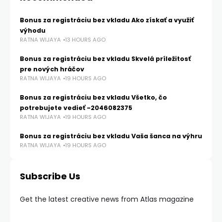
Bonus za registráciu bez vkladu Ako získať a využiť
výhodu
RATNA WIJAYA
13 HOURS AGO
Bonus za registráciu bez vkladu Skvelá príležitosť
pre nových hráčov
RATNA WIJAYA
19 HOURS AGO
Bonus za registráciu bez vkladu Všetko, čo
potrebujete vedieť -2046082375
RATNA WIJAYA
19 HOURS AGO
Bonus za registráciu bez vkladu Vaša šanca na výhru
RATNA WIJAYA
19 HOURS AGO
Subscribe Us
Get the latest creative news from Atlas magazine