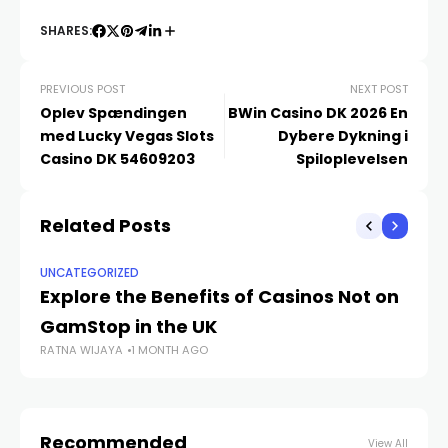
SHARES:
PREVIOUS POST
NEXT POST
Oplev Spændingen
BWin Casino DK 2026 En
med Lucky Vegas Slots
Dybere Dykning i
Casino DK 54609203
Spiloplevelsen
Related Posts
UNCATEGORIZED
UN
Explore the Benefits of Casinos Not on
K
GamStop in the UK
m
RATNA WIJAYA
1 MONTH AGO
RA
Recommended
View All