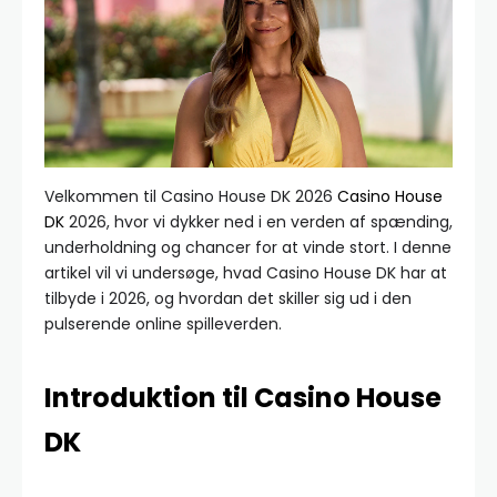
Velkommen til Casino House DK 2026
Casino House
DK
2026, hvor vi dykker ned i en verden af spænding,
underholdning og chancer for at vinde stort. I denne
artikel vil vi undersøge, hvad Casino House DK har at
tilbyde i 2026, og hvordan det skiller sig ud i den
pulserende online spilleverden.
Introduktion til Casino House
DK