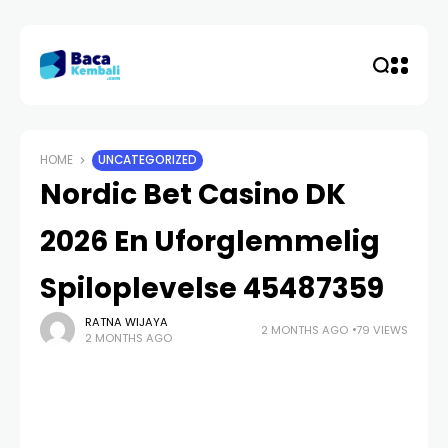
HOME
UNCATEGORIZED
Nordic Bet Casino DK
2026 En Uforglemmelig
Spiloplevelse 45487359
RATNA WIJAYA
2 MONTHS AGO
79 VIEWS
2 MONTHS AGO