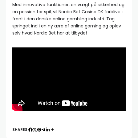
Med innovative funktioner, en vægt på sikkerhed og
en passion for spil, vil Nordic Bet Casino DK forblive i
front i den danske online gambling industri. Tag
springet ind i en ny æra af online gaming og oplev
selv hvad Nordic Bet har at tilbyde!
SHARES: