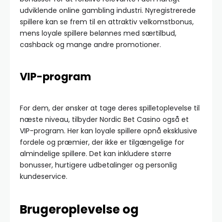
udviklende online gambling industri. Nyregistrerede
spillere kan se frem til en attraktiv velkomstbonus,
mens loyale spillere belønnes med særtilbud,
cashback og mange andre promotioner.
VIP-program
For dem, der ønsker at tage deres spilletoplevelse til
næste niveau, tilbyder Nordic Bet Casino også et
VIP-program. Her kan loyale spillere opnå eksklusive
fordele og præmier, der ikke er tilgængelige for
almindelige spillere. Det kan inkludere større
bonusser, hurtigere udbetalinger og personlig
kundeservice.
Brugeroplevelse og