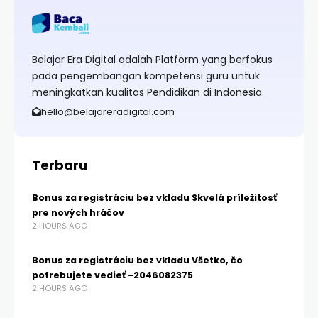
Belajar Era Digital adalah Platform yang berfokus
pada pengembangan kompetensi guru untuk
meningkatkan kualitas Pendidikan di Indonesia.
hello@belajareradigital.com
Terbaru
Bonus za registráciu bez vkladu Skvelá príležitosť
pre nových hráčov
2 HOURS AGO
Bonus za registráciu bez vkladu Všetko, čo
potrebujete vedieť -2046082375
2 HOURS AGO