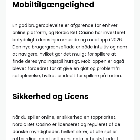
Mobiltilgængelighed
En god brugeroplevelse er afgørende for enhver
online platform, og Nordic Bet Casino har investeret
betydeligt i deres hjemmeside og mobilapp i 2026.
Den nye brugergrænseflade er både intuitiv og nem
at navigere, hvilket gør det muligt for spillere at
finde deres yndlingsspil hurtigt. Mobilappen er også
blevet forbedret for at give en glat og problemfri
spiloplevelse, hvilket er ideelt for spillere på farten.
Sikkerhed og Licens
Når du spiller online, er sikkerhed en topprioritet.
Nordic Bet Casino er licenseret og reguleret af de
danske myndigheder, hvilket sikrer, at alle spil er
retfærdige, og at spillerens data er beskyttede. I