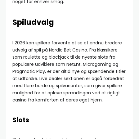
noget for enhver smag.
Spiludvalg
I 2026 kan spillere forvente at se et endnu bredere
udvalg af spil på Nordic Bet Casino. Fra klassikere
som roulette og blackjack til de nyeste slots fra
populære udviklere som NetEnt, Microgaming og
Pragmatic Play, er der altid nye og spændende titler
at udforske. Live dealer sektionen er også forbedret
med flere borde og spilvarianter, som giver spillere
mulighed for at opleve spændingen ved et rigtigt
casino fra komforten af deres eget hjem.
Slots