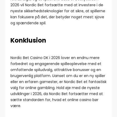
2026 vil Nordic Bet fortsætte med at investere i de
nyeste sikkerhedsteknologier for at sikre, at spillerne
kan fokusere på det, der betyder noget mest: sjove
og spændende spil.
Konklusion
Nordic Bet Casino DK i 2026 lover en endnu mere
forbedret og engagerende spilleoplevelse med et
omfattende spiludvalg, attraktive bonusser og en
brugervenlig platform. Uanset om du er en ny spiller
eller en erfaren gamester, er Nordic Bet et fantastisk
valg for online gambling. Hold øje med de nyeste
udviklinger i 2026, da Nordic Bet fortsætter med at
sætte standarden for, hvad et online casino bør
være.