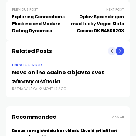
PREVIOUS POST
NEXT POST
Exploring Connections
Oplev Spændingen
Pluskina and Modern
med Lucky Vegas Slots
Dating Dynamics
Casino DK 54609203
Related Posts
UNCATEGORIZED
UN
Nove online casino Objavte svet
M
zábavy a šťastia
po
RATNA WIJAYA
2 MONTHS AGO
RA
Recommended
View All
Bonus za registráciu bez vkladu Skvelá príležitosť