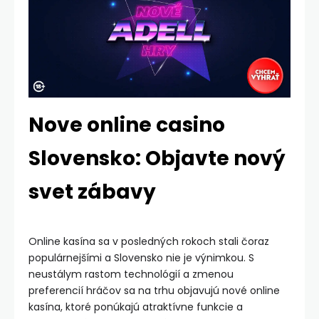
Nove online casino
Slovensko: Objavte nový
svet zábavy
Online kasína sa v posledných rokoch stali čoraz
populárnejšími a Slovensko nie je výnimkou. S
neustálym rastom technológií a zmenou
preferencií hráčov sa na trhu objavujú nové online
kasína, ktoré ponúkajú atraktívne funkcie a