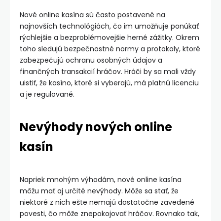
Nové online kasína sú často postavené na
najnovších technológiách, čo im umožňuje ponúkať
rýchlejšie a bezproblémovejšie herné zážitky. Okrem
toho sledujú bezpečnostné normy a protokoly, ktoré
zabezpečujú ochranu osobných údajov a
finančných transakcií hráčov. Hráči by sa mali vždy
uistiť, že kasíno, ktoré si vyberajú, má platnú licenciu
a je regulované.
Nevýhody nových online
kasín
Napriek mnohým výhodám, nové online kasína
môžu mať aj určité nevýhody. Môže sa stať, že
niektoré z nich ešte nemajú dostatočne zavedené
povesti, čo môže znepokojovať hráčov. Rovnako tak,