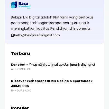
Belajar Era Digital adalah Platform yang berfokus
pada pengembangan kompetensi guru untuk
meningkatkan kualitas Pendidikan di Indonesia.
hello@belajareradigital.com
Terbaru
Kenobet – Դուք ոճը խաղում եք մեր խաղի միջոցով!
4 HOURS AGO
Discover Excitement at 21k Casino & Sportsbook
433491396
16 HOURS AGO
Populer