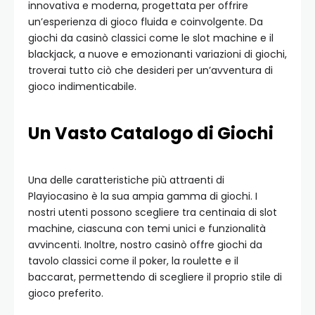
innovativa e moderna, progettata per offrire
un’esperienza di gioco fluida e coinvolgente. Da
giochi da casinò classici come le slot machine e il
blackjack, a nuove e emozionanti variazioni di giochi,
troverai tutto ciò che desideri per un’avventura di
gioco indimenticabile.
Un Vasto Catalogo di Giochi
Una delle caratteristiche più attraenti di
Playiocasino è la sua ampia gamma di giochi. I
nostri utenti possono scegliere tra centinaia di slot
machine, ciascuna con temi unici e funzionalità
avvincenti. Inoltre, nostro casinò offre giochi da
tavolo classici come il poker, la roulette e il
baccarat, permettendo di scegliere il proprio stile di
gioco preferito.