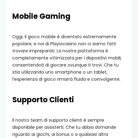
Mobile Gaming
Oggi, il gioco mobile è diventato estremamente
popolare, e noi di Playiocasino non ci siamo fatti
trovare impreparati. La nostra piattaforma è
completamente ottimizzata per i dispositivi mobili,
consentendoti di giocare ovunque ti trovi. Che tu
stia utilizzando uno smartphone o un tablet,
l’esperienza di gioco rimarrà fluida e coinvolgente.
Supporto Clienti
Il nostro team di supporto clienti è sempre
disponibile per assisterti. Che tu abbia domande
riguardo ai giochi, ai bonus o a qualsiasi altra