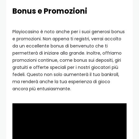
Bonus e Promozioni
Playiocasino è noto anche per i suoi generosi bonus
e promozioni. Non appena ti registri, verrai accolto
da un eccellente bonus di benvenuto che ti
permetterà di iniziare alla grande. Inoltre, offriamo
promozioni continue, come bonus sui depositi, giri
gratuiti e offerte speciali per i nostri giocatori più
fedeli. Questo non solo aumenterà il tuo bankroll,
ma renderà anche la tua esperienza di gioco
ancora più entusiasmante.