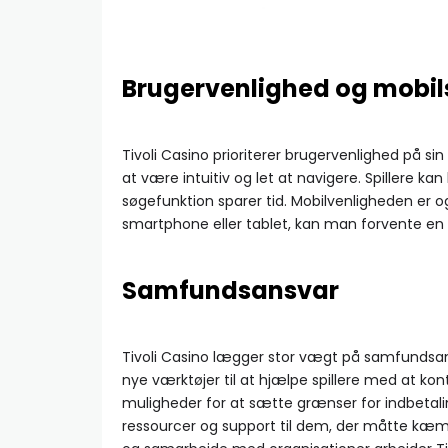
Brugervenlighed og mobils
Tivoli Casino prioriterer brugervenlighed på si
at være intuitiv og let at navigere. Spillere kan
søgefunktion sparer tid. Mobilvenligheden er o
smartphone eller tablet, kan man forvente en g
Samfundsansvar
Tivoli Casino lægger stor vægt på samfundsans
nye værktøjer til at hjælpe spillere med at kont
muligheder for at sætte grænser for indbetaling
ressourcer og support til dem, der måtte kæ