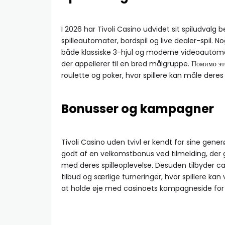
I 2026 har Tivoli Casino udvidet sit spiludvalg b
spilleautomater, bordspil og live dealer-spil.
både klassiske 3-hjul og moderne videoautoma
der appellerer til en bred målgruppe. Помимо эт
roulette og poker, hvor spillere kan måle der
Bonusser og kampagner
Tivoli Casino uden tvivl er kendt for sine gener
godt af en velkomstbonus ved tilmelding, der 
med deres spilleoplevelse. Desuden tilbyder 
tilbud og særlige turneringer, hvor spillere kan
at holde øje med casinoets kampagneside for