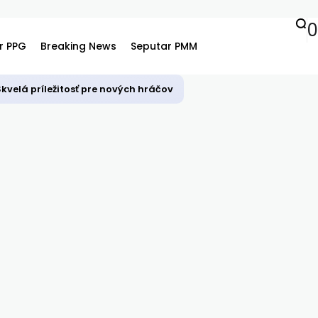
r PPG
Breaking News
Seputar PMM
kvelá príležitosť pre nových hráčov