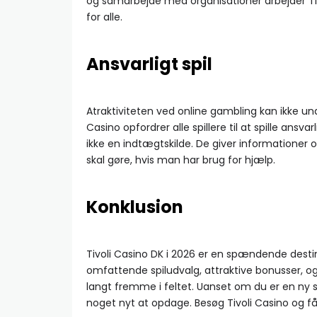
og samarbejde med organisationer arbejder Tivo
for alle.
Ansvarligt spil
Atraktiviteten ved online gambling kan ikke un
Casino opfordrer alle spillere til at spille ansva
ikke en indtægtskilde. De giver informationer
skal gøre, hvis man har brug for hjælp.
Konklusion
Tivoli Casino DK i 2026 er en spændende desti
omfattende spiludvalg, attraktive bonusser, og e
langt fremme i feltet. Uanset om du er en ny spi
noget nyt at opdage. Besøg Tivoli Casino og få