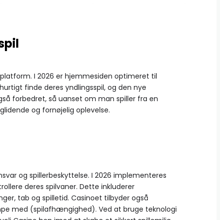
pil
n platform. I 2026 er hjemmesiden optimeret til
 hurtigt finde deres yndlingsspil, og den nye
gså forbedret, så uanset om man spiller fra en
lidende og fornøjelig oplevelse.
var og spillerbeskyttelse. I 2026 implementeres
rollere deres spilvaner. Dette inkluderer
er, tab og spilletid. Casinoet tilbyder også
mpe med (spilafhængighed). Ved at bruge teknologi