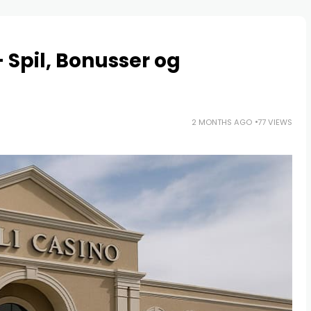
– Spil, Bonusser og
2 MONTHS AGO
77 VIEWS