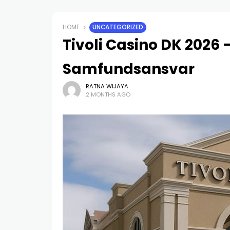
HOME
UNCATEGORIZED
Tivoli Casino DK 2026 
Samfundsansvar
RATNA WIJAYA
2 MONTHS AGO