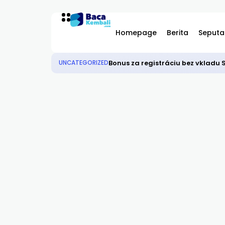
Homepage
Berita
Seputa
Bonus za registráciu bez vkladu S
UNCATEGORIZED