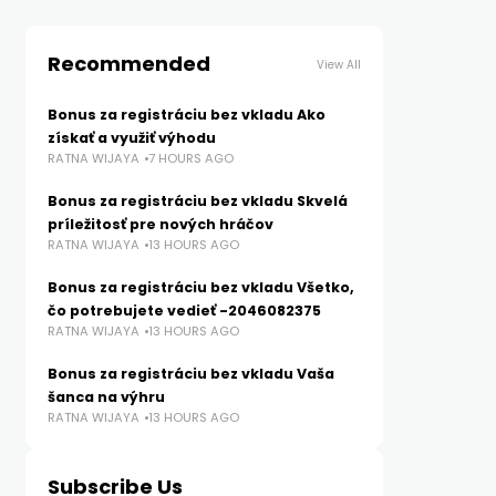
Recommended
View All
Bonus za registráciu bez vkladu Ako
získať a využiť výhodu
RATNA WIJAYA
7 HOURS AGO
Bonus za registráciu bez vkladu Skvelá
príležitosť pre nových hráčov
RATNA WIJAYA
13 HOURS AGO
Bonus za registráciu bez vkladu Všetko,
čo potrebujete vedieť -2046082375
RATNA WIJAYA
13 HOURS AGO
Bonus za registráciu bez vkladu Vaša
šanca na výhru
RATNA WIJAYA
13 HOURS AGO
Subscribe Us