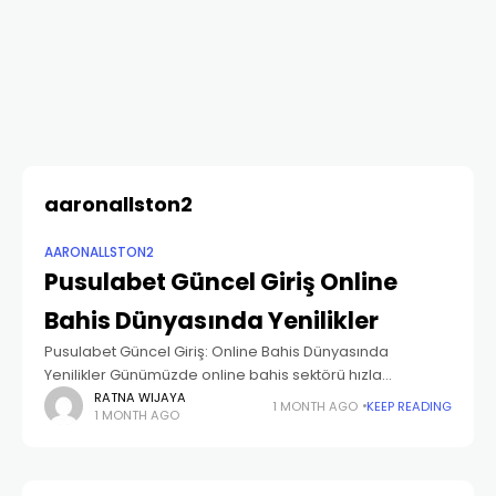
aaronallston2
AARONALLSTON2
Pusulabet Güncel Giriş Online
Bahis Dünyasında Yenilikler
Pusulabet Güncel Giriş: Online Bahis Dünyasında
Yenilikler Günümüzde online bahis sektörü hızla
büyümekte ve kullanıcılar için pek çok fırsat sunmaktadır.
RATNA WIJAYA
1 MONTH AGO
KEEP READING
1 MONTH AGO
Bu bağlamda, pusulabet güncel giriş ile kullanıcılar, farklı
oyunları deneyimleyebilir