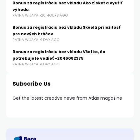
Bonus za registráciu bez vkladu Ako získať a využiť
výhodu
RATNA WIJAYA
20 HOURS AGO
Bonus za registráciu bez vkladu Skvelá príležitosť
pre nových hráčov
RATNA WIJAYA
1 DAY AGO
Bonus za registráciu bez vkladu Všetko, čo
potrebujete vedieť -2046082375
RATNA WIJAYA
1 DAY AGO
Subscribe Us
Get the latest creative news from Atlas magazine