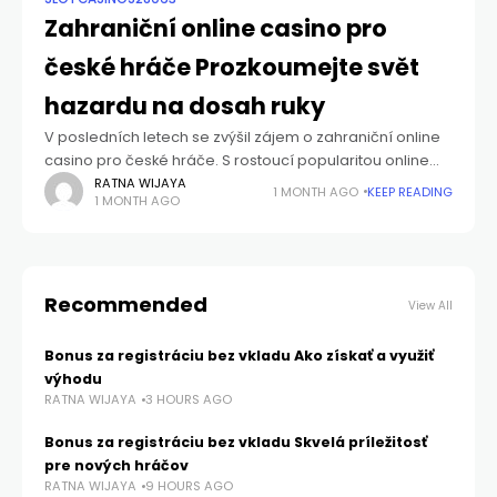
Zahraniční online casino pro
české hráče Prozkoumejte svět
hazardu na dosah ruky
V posledních letech se zvýšil zájem o zahraniční online
casino pro české hráče. S rostoucí popularitou online
hazardu si mnoho lidí uvědomuje, že možnosti sázení a
RATNA WIJAYA
1 MONTH AGO
KEEP READING
1 MONTH AGO
hraní her se rozšiřují
Recommended
View All
Bonus za registráciu bez vkladu Ako získať a využiť
výhodu
RATNA WIJAYA
3 HOURS AGO
Bonus za registráciu bez vkladu Skvelá príležitosť
pre nových hráčov
RATNA WIJAYA
9 HOURS AGO