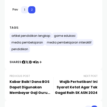
Prev
1
2
TAGS:
artikel pendidikan lengkap
game edukasi
media pembelajaran
media pembelajaran interaktif
pendidikan
SHARES:
PREVIOUS POST
NEXT POST
Kabar Baik! Dana BOS
Wajib Perhatikan! Ini
Dapat Digunakan
Syarat Ketat Agar Tak
Membayar Gaji Guru
Gagal Raih SK ASN 2024
Honorer, Ini
Ketentuannya