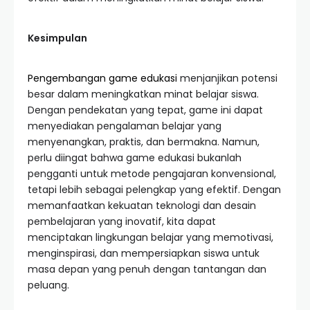
Kesimpulan
Pengembangan game edukasi
menjanjikan potensi
besar dalam meningkatkan minat belajar siswa.
Dengan pendekatan yang tepat, game ini dapat
menyediakan pengalaman belajar yang
menyenangkan, praktis, dan bermakna. Namun,
perlu diingat bahwa game edukasi bukanlah
pengganti untuk metode pengajaran konvensional,
tetapi lebih sebagai pelengkap yang efektif. Dengan
memanfaatkan kekuatan teknologi dan desain
pembelajaran yang inovatif, kita dapat
menciptakan lingkungan belajar yang memotivasi,
menginspirasi, dan mempersiapkan siswa untuk
masa depan yang penuh dengan tantangan dan
peluang.