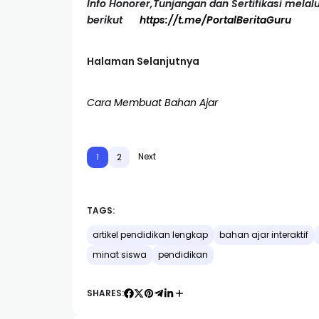
Info Honorer,Tunjangan dan Sertifikasi melalu
berikut
https://t.me/PortalBeritaGuru
Halaman Selanjutnya
Cara Membuat Bahan Ajar
Next
1
2
TAGS:
artikel pendidikan lengkap
bahan ajar interaktif
minat siswa
pendidikan
SHARES: