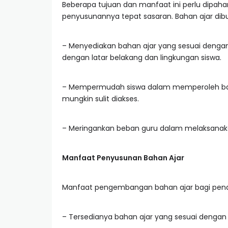
Beberapa tujuan dan manfaat ini perlu dipah
penyusunannya tepat sasaran. Bahan ajar dibu
– Menyediakan bahan ajar yang sesuai dengan
dengan latar belakang dan lingkungan siswa.
– Mempermudah siswa dalam memperoleh bahan 
mungkin sulit diakses.
– Meringankan beban guru dalam melaksanaka
Manfaat Penyusunan Bahan Ajar
Manfaat pengembangan bahan ajar bagi pendidi
– Tersedianya bahan ajar yang sesuai dengan