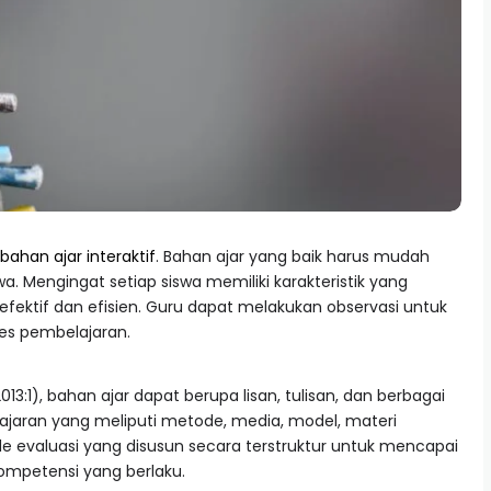
ahan ajar interaktif
. Bahan ajar yang baik harus mudah
wa. Mengingat setiap siswa memiliki karakteristik yang
efektif dan efisien. Guru dapat melakukan observasi untuk
ses pembelajaran.
3:1), bahan ajar dapat berupa lisan, tulisan, dan berbagai
lajaran yang meliputi metode, media, model, materi
 evaluasi yang disusun secara terstruktur untuk mencapai
ompetensi yang berlaku.