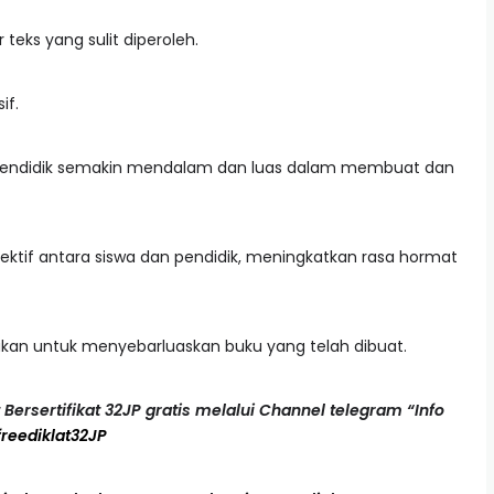
eks yang sulit diperoleh.
if.
endidik semakin mendalam dan luas dalam membuat dan
ektif antara siswa dan pendidik, meningkatkan rasa hormat
akan untuk menyebarluaskan buku yang telah dibuat.
t Bersertifikat 32JP gratis melalui Channel telegram “Info
freediklat32JP