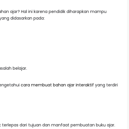
n ajar? Hal ini karena pendidik diharapkan mampu
ang didasarkan pada:
alah belajar.
mengetahui
cara membuat bahan ajar interaktif
yang terdiri
 terlepas dari tujuan dan manfaat pembuatan buku ajar.