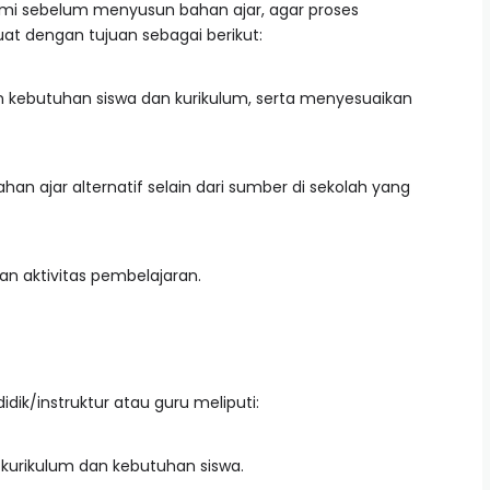
ami sebelum menyusun bahan ajar, agar proses
at dengan tujuan sebagai berikut:
 kebutuhan siswa dan kurikulum, serta menyesuaikan
ajar alternatif selain dari sumber di sekolah yang
n aktivitas pembelajaran.
k/instruktur atau guru meliputi:
 kurikulum dan kebutuhan siswa.