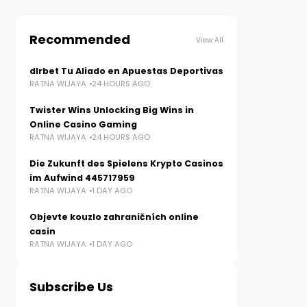
Recommended
View All
dlrbet Tu Aliado en Apuestas Deportivas
RATNA WIJAYA
24 HOURS AGO
Twister Wins Unlocking Big Wins in
Online Casino Gaming
RATNA WIJAYA
24 HOURS AGO
Die Zukunft des Spielens Krypto Casinos
im Aufwind 445717959
RATNA WIJAYA
1 DAY AGO
Objevte kouzlo zahraničních online
casin
RATNA WIJAYA
1 DAY AGO
Subscribe Us