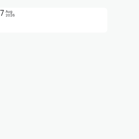
7
Aug
2026