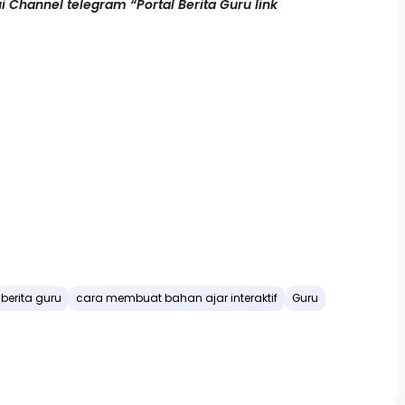
i Channel telegram “Portal Berita Guru link
berita guru
cara membuat bahan ajar interaktif
Guru