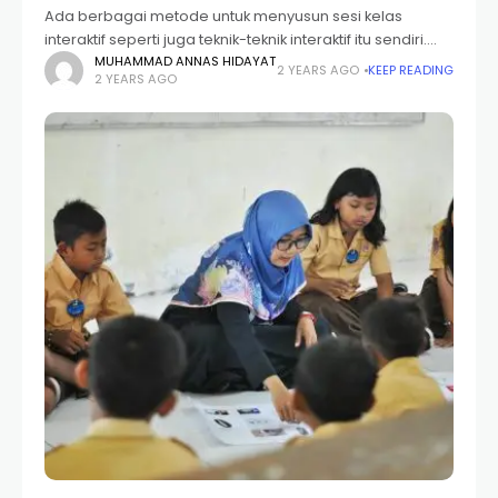
Ada berbagai metode untuk menyusun sesi kelas
interaktif seperti juga teknik-teknik interaktif itu sendiri.
Instruktur dapat menambahkan aktivitas tertentu ke
MUHAMMAD ANNAS HIDAYAT
2 YEARS AGO
KEEP READING
2 YEARS AGO
dalam kelas, atau mengintegrasikan beberapa aktivitas
dalam setiap periode kelas.