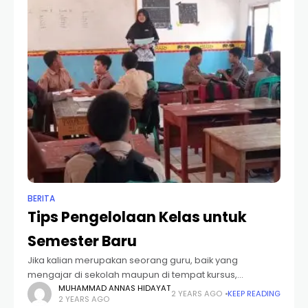
BERITA
Tips Pengelolaan Kelas untuk
Semester Baru
Jika kalian merupakan seorang guru, baik yang
mengajar di sekolah maupun di tempat kursus,
kemampuan pengelolaan kelas menjadi keterampilan
MUHAMMAD ANNAS HIDAYAT
2 YEARS AGO
KEEP READING
2 YEARS AGO
yang sangat penting untuk dikuasai. Tanpa keterampilan