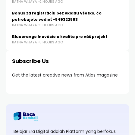
RATNA WIJAYA
2 HOURS AGO
Bonus za registráciu bez vkladu Všetko, čo
potrebujete vedieť -549322593
RATNA WIJAYA
3 HOURS AGO
Blueorange Inovácie a kvalita pre váš projekt
RATNA WIJAYA
3 HOURS AGO
Subscribe Us
Get the latest creative news from Atlas magazine
Belajar Era Digital adalah Platform yang berfokus