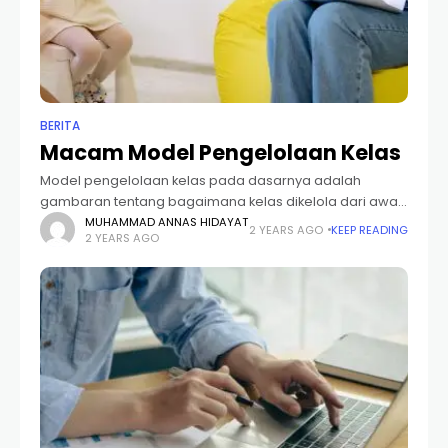
BERITA
Macam Model Pengelolaan Kelas
Model pengelolaan kelas pada dasarnya adalah
gambaran tentang bagaimana kelas dikelola dari awal
hingga akhir, yang ditampilkan dengan cara khas oleh
MUHAMMAD ANNAS HIDAYAT
2 YEARS AGO
KEEP READING
2 YEARS AGO
guru. Dengan kata lain, model pengelolaan kelas
adalah kerangka