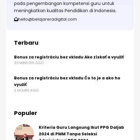
pada pengembangan kompetensi guru untuk
meningkatkan kualitas Pendidikan di Indonesia.
hello@belajareradigital.com
Terbaru
Bonus za registráciu bez vkladu Ako získať a využiť
33 MINUTES AGO
Bonus za registráciu bez vkladu Čo to je a ako ho
využiť
2 HOURS AGO
Populer
Kriteria Guru Langsung Ikut PPG Daljab
2024 di PMM Tanpa Seleksi