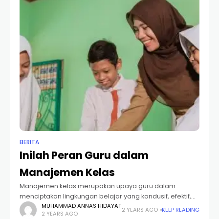
BERITA
Inilah Peran Guru dalam
Manajemen Kelas
Manajemen kelas merupakan upaya guru dalam
menciptakan lingkungan belajar yang kondusif, efektif,
dan efisien. Peran guru dalam manajemen kelas
MUHAMMAD ANNAS HIDAYAT
2 YEARS AGO
KEEP READING
2 YEARS AGO
sangatlah krusial. Seorang guru tidak hanya sekedar