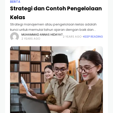
BERITA
Strategi dan Contoh Pengelolaan
Kelas
Strategi manajemen atau pengelolaan kelas adalah
kunci untuk memulai tahun ajaran dengan baik dan
menjaga suasana kelas yang positif sepanjang tahun.
MUHAMMAD ANNAS HIDAYAT
2 YEARS AGO
KEEP READING
2 YEARS AGO
Strategi pengelolaan kelas yang digunakan dapat
bervariasi tergantung pada