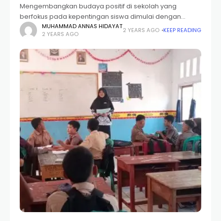
Mengembangkan budaya positif di sekolah yang
berfokus pada kepentingan siswa dimulai dengan
menciptakan lingkungan kelas yang mendukung budaya
MUHAMMAD ANNAS HIDAYAT
2 YEARS AGO
KEEP READING
2 YEARS AGO
tersebut, salah satunya melalui pembentukan
kesepakatan kelas. Membuat perjanjian kelas sangat
penting