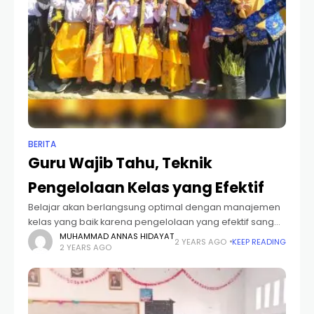
BERITA
Guru Wajib Tahu, Teknik
Pengelolaan Kelas yang Efektif
Belajar akan berlangsung optimal dengan manajemen
kelas yang baik karena pengelolaan yang efektif sangat
mempengaruhi kualitas pembelajaran. Ketika kualitas
MUHAMMAD ANNAS HIDAYAT
2 YEARS AGO
KEEP READING
2 YEARS AGO
mengajar dan belajar baik, maka tujuan pendidikan
yang ingin dicapai juga