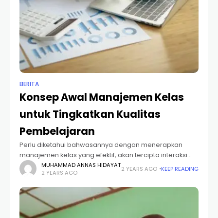
BERITA
Konsep Awal Manajemen Kelas
untuk Tingkatkan Kualitas
Pembelajaran
Perlu diketahui bahwasannya dengan menerapkan
manajemen kelas yang efektif, akan tercipta interaksi
belajar mengajar yang optimal. Hal ini memungkinkan
MUHAMMAD ANNAS HIDAYAT
2 YEARS AGO
KEEP READING
2 YEARS AGO
tujuan pembelajaran tercapai tanpa hambatan berarti.
Maka dari itu perlu mengetahui