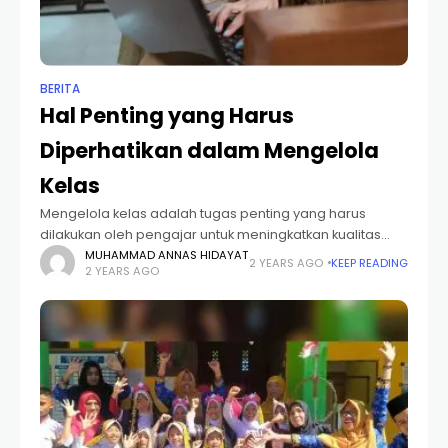
BERITA
Hal Penting yang Harus
Diperhatikan dalam Mengelola
Kelas
Mengelola kelas adalah tugas penting yang harus
dilakukan oleh pengajar untuk meningkatkan kualitas
dan kenyamanan proses belajar-mengajar bagi siswa.
MUHAMMAD ANNAS HIDAYAT
2 YEARS AGO
KEEP READING
2 YEARS AGO
Manajemen atau mengelola kelas yang baik juga
memungkinkan pengajar menyampaikan materi