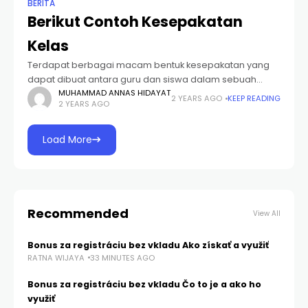
BERITA
Berikut Contoh Kesepakatan
Kelas
Terdapat berbagai macam bentuk kesepakatan yang
dapat dibuat antara guru dan siswa dalam sebuah
kelas. Apa sebenarnya kesepakatan kelas itu dan
MUHAMMAD ANNAS HIDAYAT
2 YEARS AGO
KEEP READING
2 YEARS AGO
bagaimana cara membuatnya? Mari kita simak artikel di
bawah
Load More
Recommended
View All
Bonus za registráciu bez vkladu Ako získať a využiť
RATNA WIJAYA
33 MINUTES AGO
Bonus za registráciu bez vkladu Čo to je a ako ho
využiť