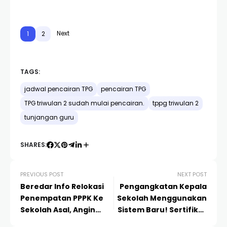
Next
1
2
TAGS:
jadwal pencairan TPG
pencairan TPG
TPG triwulan 2 sudah mulai pencairan.
tppg triwulan 2
tunjangan guru
SHARES:
PREVIOUS POST
NEXT POST
Beredar Info Relokasi
Pengangkatan Kepala
Penempatan PPPK Ke
Sekolah Menggunakan
Sekolah Asal, Angin
Sistem Baru! Sertifikat
Segar atau Harapan
Guru Penggerak