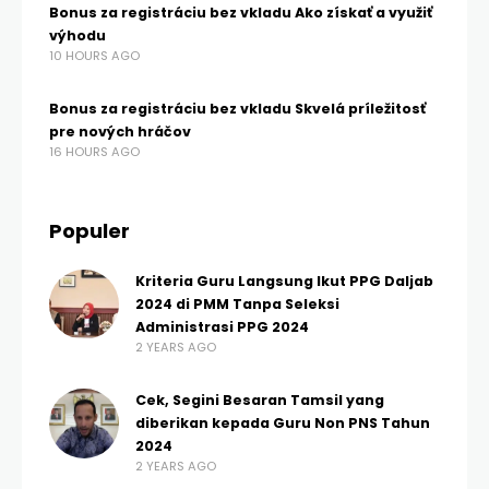
Bonus za registráciu bez vkladu Ako získať a využiť
výhodu
10 HOURS AGO
Bonus za registráciu bez vkladu Skvelá príležitosť
pre nových hráčov
16 HOURS AGO
Populer
Kriteria Guru Langsung Ikut PPG Daljab
2024 di PMM Tanpa Seleksi
Administrasi PPG 2024
2 YEARS AGO
Cek, Segini Besaran Tamsil yang
diberikan kepada Guru Non PNS Tahun
2024
2 YEARS AGO