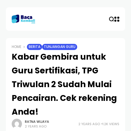
HOME
BERITA
TUNJANGAN GURU
Kabar Gembira untuk
Guru Sertifikasi, TPG
Triwulan 2 Sudah Mulai
Pencairan. Cek rekening
Anda!
RATNA WIJAYA
2 YEARS AGO
1.2K VIEWS
2 YEARS AGO