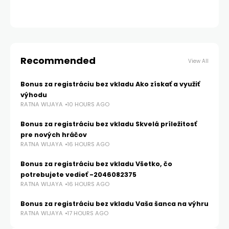
da
RA
Recommended
View All
Bonus za registráciu bez vkladu Ako získať a využiť
výhodu
RATNA WIJAYA
10 HOURS AGO
Bonus za registráciu bez vkladu Skvelá príležitosť
pre nových hráčov
RATNA WIJAYA
16 HOURS AGO
Bonus za registráciu bez vkladu Všetko, čo
potrebujete vedieť -2046082375
RATNA WIJAYA
16 HOURS AGO
Bonus za registráciu bez vkladu Vaša šanca na výhru
RATNA WIJAYA
17 HOURS AGO