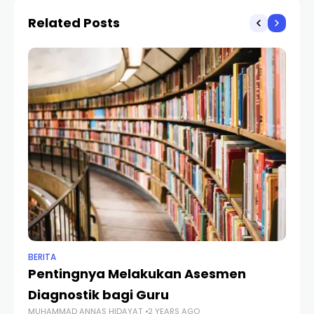
Palsu?
Menjadi Syarat Utama?
Related Posts
BERITA
BER
Pentingnya Melakukan Asesmen
La
Diagnostik bagi Guru
G
MUHAMMAD ANNAS HIDAYAT
2 YEARS AGO