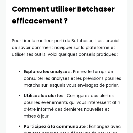
Comment utiliser Betchaser
efficacement ?
Pour tirer le meilleur parti de Betchaser, il est crucial
de savoir comment naviguer sur la plateforme et
utiliser ses outils. Voici quelques conseils pratiques :
Explorez les analyses :
Prenez le temps de
consulter les analyses et les prévisions pour les
matchs sur lesquels vous envisagez de parier.
Utilisez les alertes :
Configurez des alertes
pour les événements qui vous intéressent afin
d’être informé des dernières nouvelles et
mises à jour.
Participez à la communauté :
Échangez avec