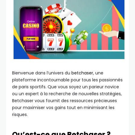
Bienvenue dans l’univers du
betchaser
, une
plateforme incontournable pour tous les passionnés
de paris sportifs. Que vous soyez un parieur novice
ou un expert à la recherche de nouvelles stratégies,
Betchaser vous fournit des ressources précieuses
pour maximiser vos gains tout en minimisant les
risques.
Qu’est-ce que Betchaser ?