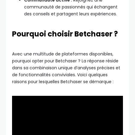
communauté de passionnés qui échangent
des conseils et partagent leurs expériences.
Pourquoi choisir Betchaser ?
Avec une multitude de plateformes disponibles,
pourquoi opter pour Betchaser ? La réponse réside
dans sa combinaison unique d’analyses précises et
de fonctionnalités conviviales. Voici quelques
raisons pour lesquelles Betchaser se démarque :