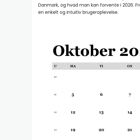
Danmark, og hvad man kan forvente i 2026. Fra l
en enkelt og intuitiv brugeroplevelse.