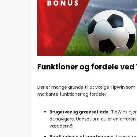
Funktioner og fordele ve
Der er mange grunde til at vælge TipWin som d
markante funktioner og fordele:
Brugervenlig grænseflade:
TipWins hje
at navigere. Uanset om du er en erfaren sp
væddemål.
Bredt udvalg af sportsgrene:
Uanset om 