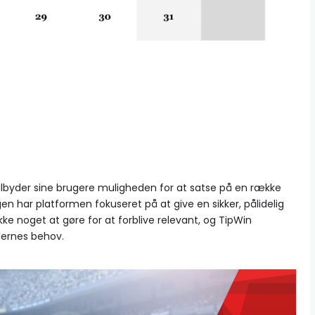
ilbyder sine brugere muligheden for at satse på en række
en har platformen fokuseret på at give en sikker, pålidelig
 ikke noget at gøre for at forblive relevant, og TipWin
llernes behov.