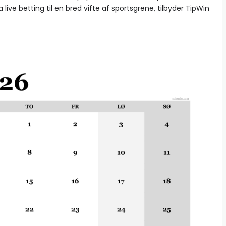
ive betting til en bred vifte af sportsgrene, tilbyder TipWin