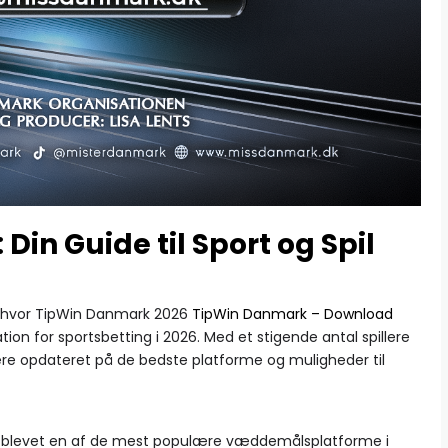
in Guide til Sport og Spil
 hvor TipWin Danmark 2026
TipWin Danmark – Download
tion for sportsbetting i 2026. Med et stigende antal spillere
være opdateret på de bedste platforme og muligheder til
n er blevet en af de mest populære væddemålsplatforme i