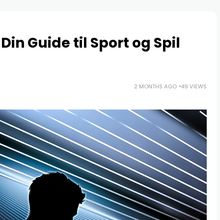
n Guide til Sport og Spil
2 MONTHS AGO
49 VIEWS