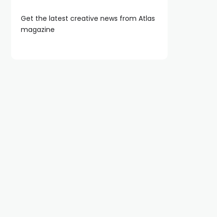
Get the latest creative news from Atlas
magazine