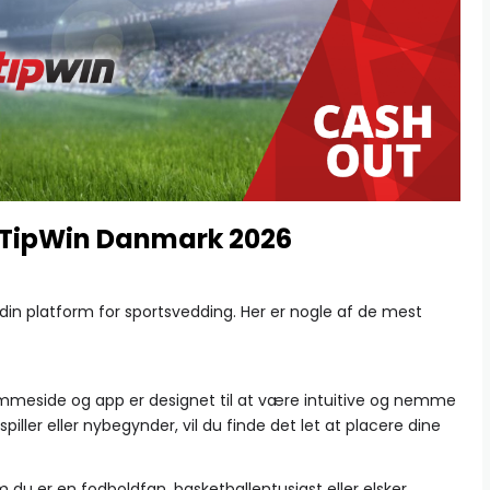
d TipWin Danmark 2026
in platform for sportsvedding. Her er nogle af de mest
mmeside og app er designet til at være intuitive og nemme
iller eller nybegynder, vil du finde det let at placere dine
du er en fodboldfan, basketballentusiast eller elsker