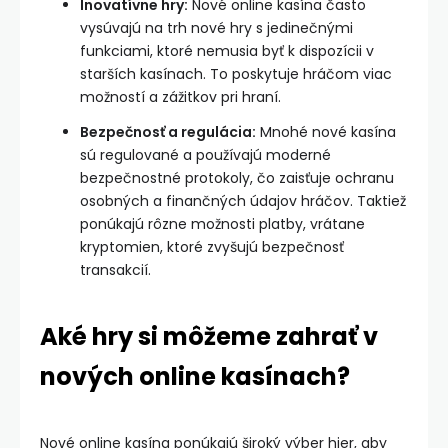
Inovatívne hry:
Nové online kasína často
vysúvajú na trh nové hry s jedinečnými
funkciami, ktoré nemusia byť k dispozícii v
starších kasínach. To poskytuje hráčom viac
možností a zážitkov pri hraní.
Bezpečnosť a regulácia:
Mnohé nové kasína
sú regulované a používajú moderné
bezpečnostné protokoly, čo zaisťuje ochranu
osobných a finančných údajov hráčov. Taktiež
ponúkajú rôzne možnosti platby, vrátane
kryptomien, ktoré zvyšujú bezpečnosť
transakcií.
Aké hry si môžeme zahrať v
nových online kasínach?
Nové online kasína ponúkajú široký výber hier, aby