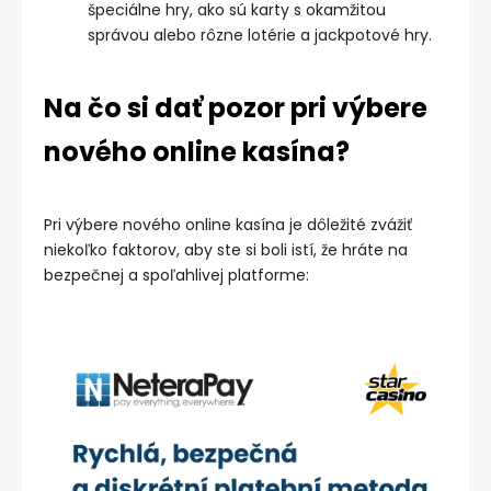
špeciálne hry, ako sú karty s okamžitou
správou alebo rôzne lotérie a jackpotové hry.
Na čo si dať pozor pri výbere
nového online kasína?
Pri výbere nového online kasína je dôležité zvážiť
niekoľko faktorov, aby ste si boli istí, že hráte na
bezpečnej a spoľahlivej platforme: