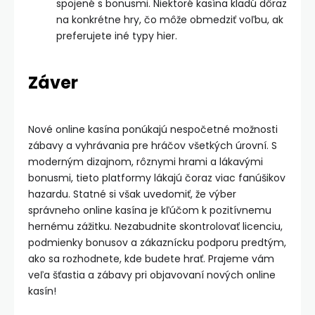
spojené s bonusmi. Niektoré kasína kladú dôraz
na konkrétne hry, čo môže obmedziť voľbu, ak
preferujete iné typy hier.
Záver
Nové online kasína ponúkajú nespočetné možnosti
zábavy a vyhrávania pre hráčov všetkých úrovní. S
moderným dizajnom, rôznymi hrami a lákavými
bonusmi, tieto platformy lákajú čoraz viac fanúšikov
hazardu. Statné si však uvedomiť, že výber
správneho online kasína je kľúčom k pozitívnemu
hernému zážitku. Nezabudnite skontrolovať licenciu,
podmienky bonusov a zákaznícku podporu predtým,
ako sa rozhodnete, kde budete hrať. Prajeme vám
veľa šťastia a zábavy pri objavovaní nových online
kasín!