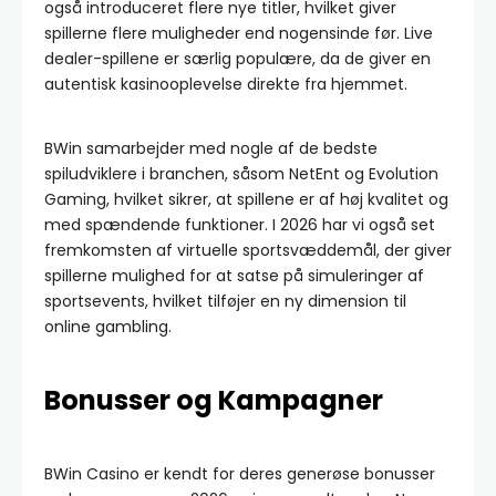
også introduceret flere nye titler, hvilket giver
spillerne flere muligheder end nogensinde før. Live
dealer-spillene er særlig populære, da de giver en
autentisk kasinooplevelse direkte fra hjemmet.
BWin samarbejder med nogle af de bedste
spiludviklere i branchen, såsom NetEnt og Evolution
Gaming, hvilket sikrer, at spillene er af høj kvalitet og
med spændende funktioner. I 2026 har vi også set
fremkomsten af virtuelle sportsvæddemål, der giver
spillerne mulighed for at satse på simuleringer af
sportsevents, hvilket tilføjer en ny dimension til
online gambling.
Bonusser og Kampagner
BWin Casino er kendt for deres generøse bonusser