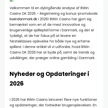
Velkommen til en dybtgående analyse af BWin
Casino DK 2026 – Registrering og bonus-promokode
bwindanmark.dk
i 2026! BWin Casino har gjort sig
bemærket som en af de mest innovative og
brugervenlige spilleplatforme i Danmark, og det er
tydeligt, at de har fokus på at levere en
førsteklasses oplevelse for både nye og erfarne
spillere. I denne artikel vil vi udforske, hvad BWin
Casino DK 2026 har at byde på, samt de trends og
udviklinger, der præger online gambling i Danmark.
Nyheder og Opdateringer i
2026
I 2026 har BWin Casino lanceret flere nye funktioner
og opdateringer, der forbedrer brugeroplevelsen. En