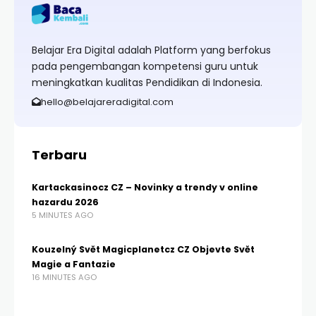
Belajar Era Digital adalah Platform yang berfokus
pada pengembangan kompetensi guru untuk
meningkatkan kualitas Pendidikan di Indonesia.
hello@belajareradigital.com
Terbaru
Kartackasinocz CZ – Novinky a trendy v online
hazardu 2026
5 MINUTES AGO
Kouzelný Svět Magicplanetcz CZ Objevte Svět
Magie a Fantazie
16 MINUTES AGO