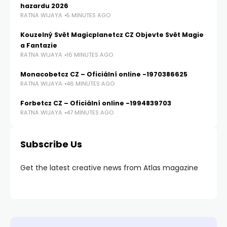
hazardu 2026
RATNA WIJAYA
5 MINUTES AGO
Kouzelný Svět Magicplanetcz CZ Objevte Svět Magie
a Fantazie
RATNA WIJAYA
16 MINUTES AGO
Monacobetcz CZ – Oficiální online -1970386625
RATNA WIJAYA
46 MINUTES AGO
Forbetcz CZ – Oficiální online -1994839703
RATNA WIJAYA
47 MINUTES AGO
Subscribe Us
Get the latest creative news from Atlas magazine