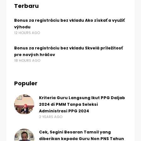
Terbaru
Bonus za registráciu bez vkladu Ako získať a využiť
výhodu
12 HOURS AGO
Bonus za registráciu bez vkladu Skvelá príležitosť
pre nových hráčov
18 HOURS AGO
Populer
Kriteria Guru Langsung Ikut PPG Daljab
2024 di PMM Tanpa Seleksi
Administrasi PPG 2024
2 YEARS AGO
Cek, Segini Besaran Tamsil yang
diberikan kepada Guru Non PNS Tahun