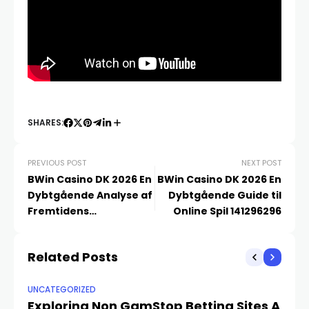
SHARES:
PREVIOUS POST
NEXT POST
BWin Casino DK 2026 En
BWin Casino DK 2026 En
Dybtgående Analyse af
Dybtgående Guide til
Fremtidens
Online Spil 141296296
Spilleplatform
Related Posts
UNCATEGORIZED
UN
Exploring Non GamStop Betting Sites A
Lu