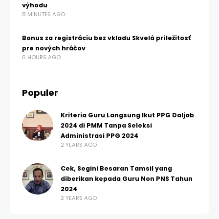
výhodu
8 MINUTES AGO
Bonus za registráciu bez vkladu Skvelá príležitosť
pre nových hráčov
6 HOURS AGO
Populer
Kriteria Guru Langsung Ikut PPG Daljab
2024 di PMM Tanpa Seleksi
Administrasi PPG 2024
2 YEARS AGO
Cek, Segini Besaran Tamsil yang
diberikan kepada Guru Non PNS Tahun
2024
2 YEARS AGO