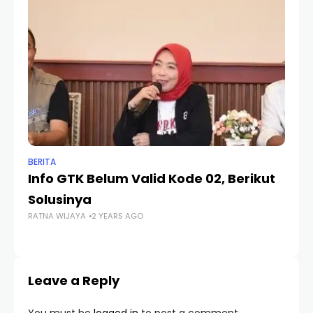
BERITA
BER
Info GTK Belum Valid Kode 02, Berikut
C
Solusinya
P
RATNA WIJAYA
2 YEARS AGO
MU
Leave a Reply