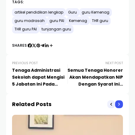
TAGS:
artikel pendidikan lengkap
Guru
guru Kemenag
guru madrasah
guru PAI
Kemenag
THR guru
THR guru PAI
tunjangan guru
SHARES:
PREVIOUS POST
NEXT POST
Tenaga Administrasi
Semua Tenaga Honorer
Sekolah dapat Mengisi
Akan Mendapatkan NIP
5 Jabatan Ini Pada
Dengan Syarat Ini…
Seleksi PPPK
Related Posts