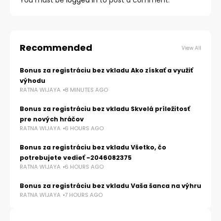
You must be
logged in
to post a comment.
Recommended
View All
Bonus za registráciu bez vkladu Ako získať a využiť
výhodu
RATNA WIJAYA
8 MINUTES AGO
Bonus za registráciu bez vkladu Skvelá príležitosť
pre nových hráčov
RATNA WIJAYA
6 HOURS AGO
Bonus za registráciu bez vkladu Všetko, čo
potrebujete vedieť -2046082375
RATNA WIJAYA
6 HOURS AGO
Bonus za registráciu bez vkladu Vaša šanca na výhru
RATNA WIJAYA
7 HOURS AGO