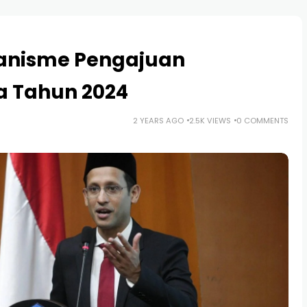
anisme Pengajuan
a Tahun 2024
2 YEARS AGO
2.5K VIEWS
0 COMMENTS