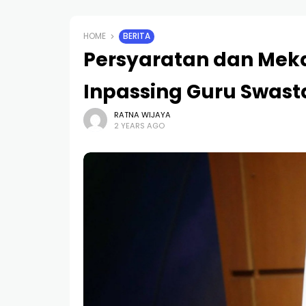
HOME
BERITA
Persyaratan dan Mek
Inpassing Guru Swast
RATNA WIJAYA
2 YEARS AGO