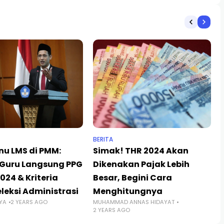
BERITA
nu LMS di PMM:
Simak! THR 2024 Akan
a Guru Langsung PPG
Dikenakan Pajak Lebih
024 & Kriteria
Besar, Begini Cara
leksi Administrasi
Menghitungnya
YA
2 YEARS AGO
MUHAMMAD ANNAS HIDAYAT
2 YEARS AGO