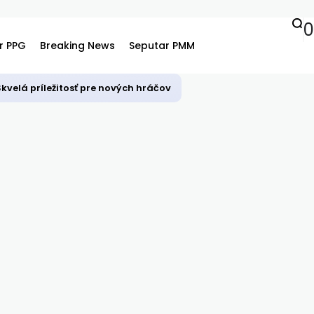
r PPG
Breaking News
Seputar PMM
kvelá príležitosť pre nových hráčov