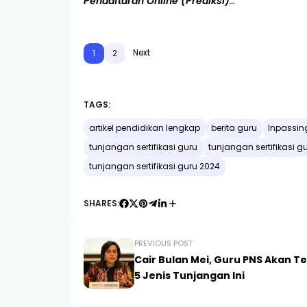
Pendaftaran Online (Prediksi)
…
Next
1
2
TAGS:
artikel pendidikan lengkap
berita guru
Inpassin
tunjangan sertifikasi guru
tunjangan sertifikasi g
tunjangan sertifikasi guru 2024
SHARES:
PREVIOUS POST
Cair Bulan Mei, Guru PNS Akan T
5 Jenis Tunjangan Ini