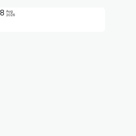
08
Aug
2026