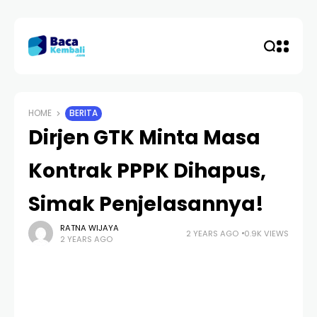
HOME
BERITA
Dirjen GTK Minta Masa
Kontrak PPPK Dihapus,
Simak Penjelasannya!
RATNA WIJAYA
2 YEARS AGO
0.9K VIEWS
2 YEARS AGO