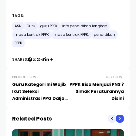
TAGS:
ASN
Guru
guru PPPK
info pendidikan lengkap
masa kontrak PPPK
masa kontrak PPPK:
pendidikan
PPPK
SHARES:
PREVIOUS POST
NEXT POST
Guru Kategori Ini Wajib
PPPK Bisa Menjadi PNS ?
Ikut Seleksi
Simak Peraturannya
Administrasi PPG Daljab
Disini
2024
Related Posts