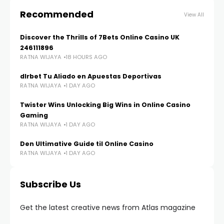
Recommended
View All
Discover the Thrills of 7Bets Online Casino UK
246111896
RATNA WIJAYA
18 HOURS AGO
dlrbet Tu Aliado en Apuestas Deportivas
RATNA WIJAYA
1 DAY AGO
Twister Wins Unlocking Big Wins in Online Casino
Gaming
RATNA WIJAYA
1 DAY AGO
Den Ultimative Guide til Online Casino
RATNA WIJAYA
1 DAY AGO
Subscribe Us
Get the latest creative news from Atlas magazine