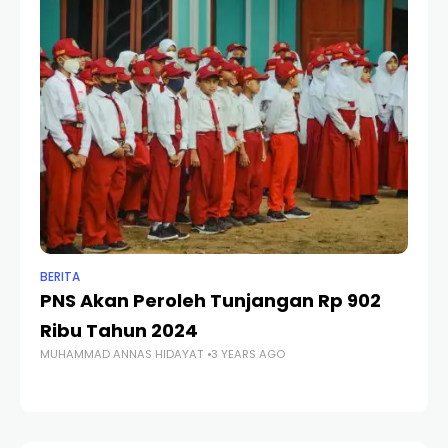
BERITA
BER
PNS Akan Peroleh Tunjangan Rp 902
PP
Ribu Tahun 2024
Pe
MUHAMMAD ANNAS HIDAYAT
3 YEARS AGO
MU