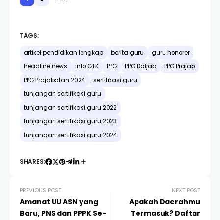
TAGS:
artikel pendidikan lengkap
berita guru
guru honorer
headline news
info GTK
PPG
PPG Daljab
PPG Prajab
PPG Prajabatan 2024
sertifikasi guru
tunjangan sertifikasi guru
tunjangan sertifikasi guru 2022
tunjangan sertifikasi guru 2023
tunjangan sertifikasi guru 2024
SHARES:
PREVIOUS POST
NEXT POST
Amanat UU ASN yang
Apakah Daerahmu
Baru, PNS dan PPPK Se-
Termasuk? Daftar