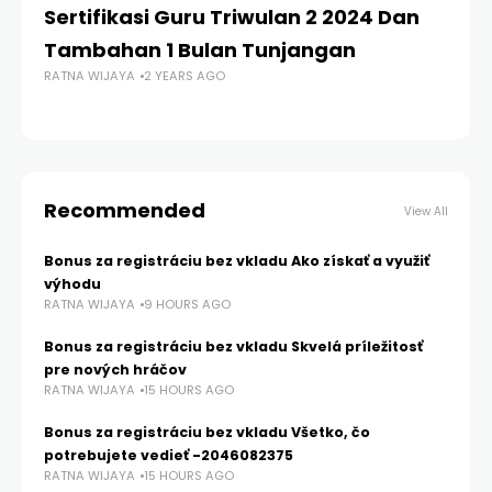
Sertifikasi Guru Triwulan 2 2024 Dan
Se
Tambahan 1 Bulan Tunjangan
4,
RATNA WIJAYA
2 YEARS AGO
RA
Recommended
View All
Bonus za registráciu bez vkladu Ako získať a využiť
výhodu
RATNA WIJAYA
9 HOURS AGO
Bonus za registráciu bez vkladu Skvelá príležitosť
pre nových hráčov
RATNA WIJAYA
15 HOURS AGO
Bonus za registráciu bez vkladu Všetko, čo
potrebujete vedieť -2046082375
RATNA WIJAYA
15 HOURS AGO