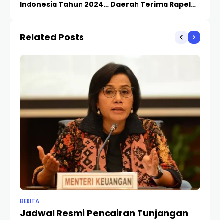
Indonesia Tahun 2024
Daerah Terima Rapelan
Wajib Bersedia
Kenaikan Gaji Bagi
Melaksanakan 5 Hal ini…
Guru Sertifikasi
Related Posts
maupun Non Sertifikasi
BERITA
BER
Jadwal Resmi Pencairan Tunjangan
P