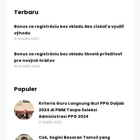
Terbaru
Bonus za registráciu bez vkladu Ako získať a využiť
výhodu
9 HOURS AGO
Bonus za registráciu bez vkladu Skvelá príležitosť
pre nových hráčov
15 HOURS AGO
Populer
Kriteria Guru Langsung Ikut PPG Daljab
2024 di PMM Tanpa Seleksi
Administrasi PPG 2024
2 YEARS AGO
Cek, Segini Besaran Tamsil yang