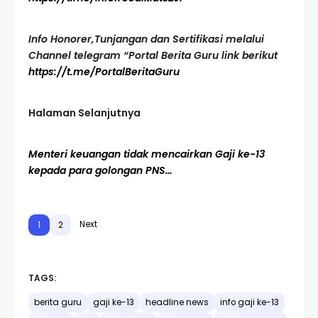
Info Honorer,Tunjangan dan Sertifikasi melalui
Channel telegram “Portal Berita Guru link berikut
https://t.me/PortalBeritaGuru
Halaman Selanjutnya
Menteri keuangan tidak mencairkan Gaji ke-13
kepada para golongan PNS…
Next
1
2
TAGS:
berita guru
gaji ke-13
headline news
info gaji ke-13