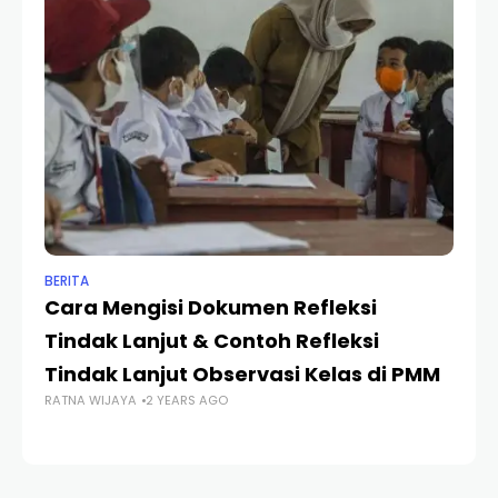
BERITA
BER
Cara Mengisi Dokumen Refleksi
C
MU
Tindak Lanjut & Contoh Refleksi
Tindak Lanjut Observasi Kelas di PMM
RATNA WIJAYA
2 YEARS AGO