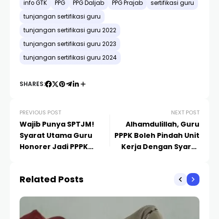
info GTK
PPG
PPG Daljab
PPG Prajab
sertifikasi guru
tunjangan sertifikasi guru
tunjangan sertifikasi guru 2022
tunjangan sertifikasi guru 2023
tunjangan sertifikasi guru 2024
SHARES:
PREVIOUS POST
NEXT POST
Wajib Punya SPTJM!
Alhamdulillah, Guru
Syarat Utama Guru
PPPK Boleh Pindah Unit
Honorer Jadi PPPK
Kerja Dengan Syarat
Tanpa Tes 2024
ini….
Related Posts