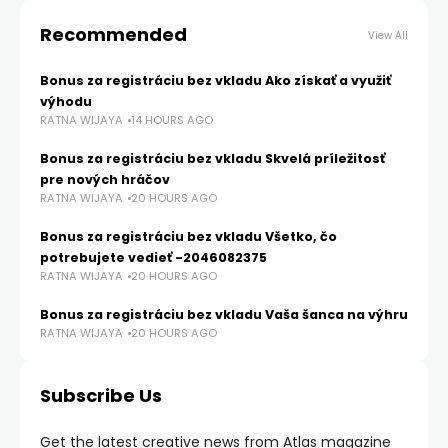
Recommended
View All
Bonus za registráciu bez vkladu Ako získať a využiť
výhodu
RATNA WIJAYA
14 HOURS AGO
Bonus za registráciu bez vkladu Skvelá príležitosť
pre nových hráčov
RATNA WIJAYA
20 HOURS AGO
Bonus za registráciu bez vkladu Všetko, čo
potrebujete vedieť -2046082375
RATNA WIJAYA
20 HOURS AGO
Bonus za registráciu bez vkladu Vaša šanca na výhru
RATNA WIJAYA
20 HOURS AGO
Subscribe Us
Get the latest creative news from Atlas magazine