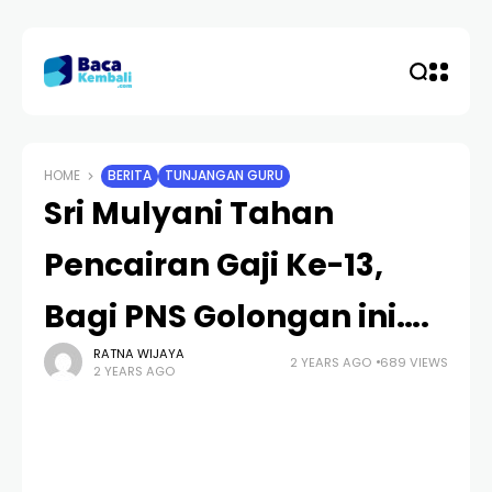
HOME
BERITA
TUNJANGAN GURU
Sri Mulyani Tahan
Pencairan Gaji Ke-13,
Bagi PNS Golongan ini….
RATNA WIJAYA
2 YEARS AGO
689 VIEWS
2 YEARS AGO