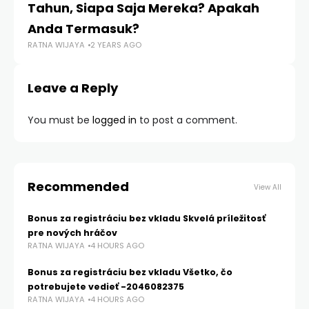
Tahun, Siapa Saja Mereka? Apakah
B
RA
Anda Termasuk?
RATNA WIJAYA
2 YEARS AGO
Leave a Reply
You must be
logged in
to post a comment.
Recommended
View All
Bonus za registráciu bez vkladu Skvelá príležitosť
pre nových hráčov
RATNA WIJAYA
4 HOURS AGO
Bonus za registráciu bez vkladu Všetko, čo
potrebujete vedieť -2046082375
RATNA WIJAYA
4 HOURS AGO