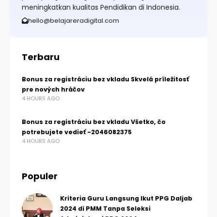
meningkatkan kualitas Pendidikan di Indonesia.
hello@belajareradigital.com
Terbaru
Bonus za registráciu bez vkladu Skvelá príležitosť
pre nových hráčov
4 HOURS AGO
Bonus za registráciu bez vkladu Všetko, čo
potrebujete vedieť -2046082375
4 HOURS AGO
Populer
Kriteria Guru Langsung Ikut PPG Daljab
2024 di PMM Tanpa Seleksi