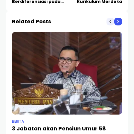
Berdiferensiasi pada
Kurikulum Merdeka
Kurikulum Merdeka
Related Posts
BERITA
BER
3 Jabatan akan Pensiun Umur 58
C