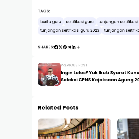
TAGS:
berita guru
sertifikasi guru
tunjangan sertifikasi
tunjangan sertifikasi guru 2023
tunjangan sertifik
SHARES:
PREVIOUS POST
Ingin Lolos? Yuk Ikuti Syarat Kunc
Seleksi CPNS Kejaksaan Agung 2
Related Posts