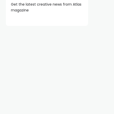
Get the latest creative news from Atlas
magazine