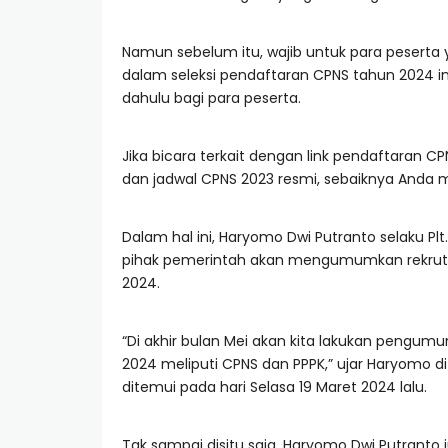
Namun sebelum itu, wajib untuk para peserta y
dalam seleksi pendaftaran CPNS tahun 2024 ini
dahulu bagi para peserta.
Jika bicara terkait dengan link pendaftaran C
dan jadwal CPNS 2023 resmi, sebaiknya Anda m
Dalam hal ini, Haryomo Dwi Putranto selaku P
pihak pemerintah akan mengumumkan rekrutm
2024.
“Di akhir bulan Mei akan kita lakukan pengu
2024 meliputi CPNS dan PPPK,” ujar Haryomo di
ditemui pada hari Selasa 19 Maret 2024 lalu.
Tak sampai disitu saja, Haryomo Dwi Putranto