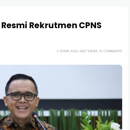
nk Resmi Rekrutmen CPNS
2 YEARS AGO
687 VIEWS
0 COMMENTS