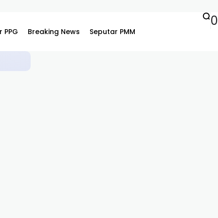
0
r PPG
Breaking News
Seputar PMM
ortivas