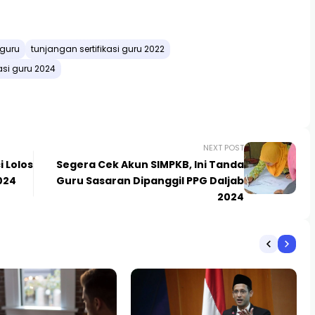
 guru
tunjangan sertifikasi guru 2022
asi guru 2024
NEXT POST
i Lolos
Segera Cek Akun SIMPKB, Ini Tanda
024
Guru Sasaran Dipanggil PPG Daljab
2024