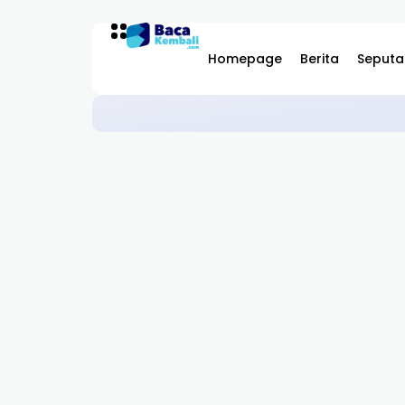
Homepage
Berita
Seputa
dlrbet Tu Aliado en Apuestas Dep
UNCATEGORIZED