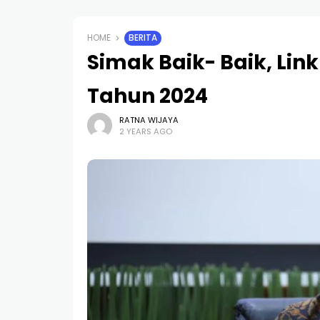
HOME
BERITA
Simak Baik- Baik, Li
Tahun 2024
RATNA WIJAYA
2 YEARS AGO