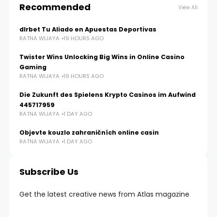
Recommended
View All
dlrbet Tu Aliado en Apuestas Deportivas
RATNA WIJAYA
19 HOURS AGO
Twister Wins Unlocking Big Wins in Online Casino
Gaming
RATNA WIJAYA
19 HOURS AGO
Die Zukunft des Spielens Krypto Casinos im Aufwind
445717959
RATNA WIJAYA
1 DAY AGO
Objevte kouzlo zahraničních online casin
RATNA WIJAYA
1 DAY AGO
Subscribe Us
Get the latest creative news from Atlas magazine