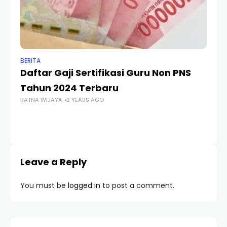
BERITA
BER
Daftar Gaji Sertifikasi Guru Non PNS
In
Tahun 2024 Terbaru
S
RATNA WIJAYA
2 YEARS AGO
RA
Leave a Reply
You must be
logged in
to post a comment.