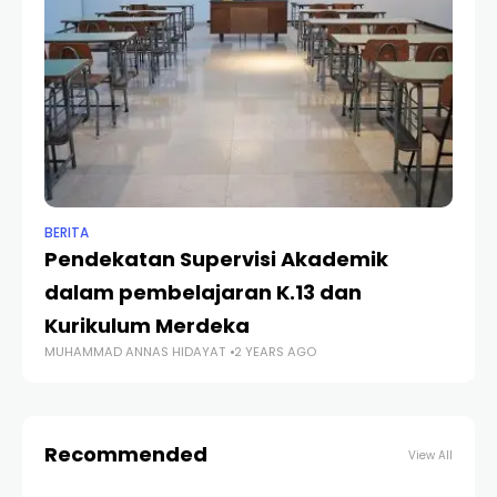
BERITA
BER
Pendekatan Supervisi Akademik
N
dalam pembelajaran K.13 dan
Tu
Kurikulum Merdeka
Pe
MUHAMMAD ANNAS HIDAYAT
2 YEARS AGO
RA
Recommended
View All