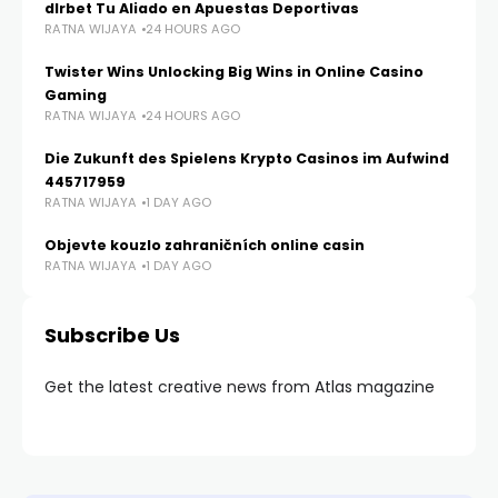
dlrbet Tu Aliado en Apuestas Deportivas
RATNA WIJAYA
24 HOURS AGO
Twister Wins Unlocking Big Wins in Online Casino
Gaming
RATNA WIJAYA
24 HOURS AGO
Die Zukunft des Spielens Krypto Casinos im Aufwind
445717959
RATNA WIJAYA
1 DAY AGO
Objevte kouzlo zahraničních online casin
RATNA WIJAYA
1 DAY AGO
Subscribe Us
Get the latest creative news from Atlas magazine