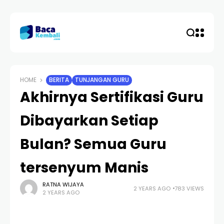
HOME
BERITA
TUNJANGAN GURU
Akhirnya Sertifikasi Guru
Dibayarkan Setiap
Bulan? Semua Guru
tersenyum Manis
RATNA WIJAYA
2 YEARS AGO
783 VIEWS
2 YEARS AGO