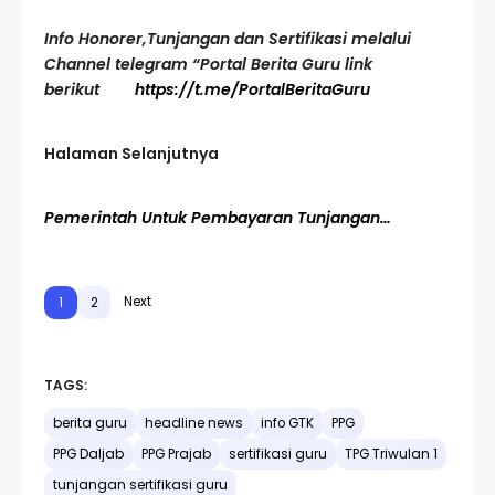
Info Honorer,Tunjangan dan Sertifikasi melalui
Channel telegram “Portal Berita Guru link
berikut
https://t.me/PortalBeritaGuru
Halaman Selanjutnya
Pemerintah Untuk Pembayaran Tunjangan…
Next
1
2
TAGS:
berita guru
headline news
info GTK
PPG
PPG Daljab
PPG Prajab
sertifikasi guru
TPG Triwulan 1
tunjangan sertifikasi guru