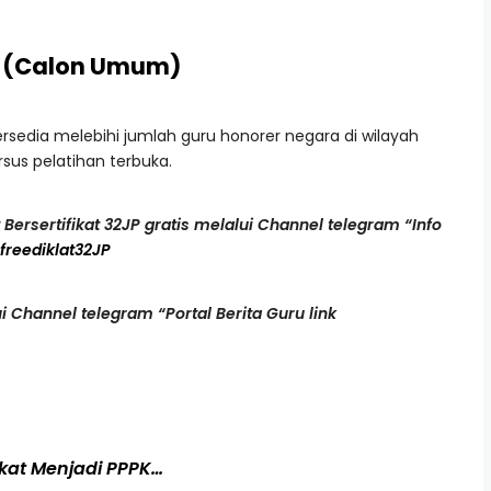
G (Calon Umum)
ersedia melebihi jumlah guru honorer negara di wilayah
rsus pelatihan terbuka.
t Bersertifikat 32JP gratis melalui Channel telegram “Info
ofreediklat32JP
i Channel telegram “Portal Berita Guru link
kat Menjadi PPPK…