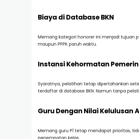
Biaya di Database BKN
Memang kategori honorer ini menjadi tujuan 
maupun PPPK paruh waktu.
Instansi Kehormatan Pemeri
Syaratnya, pelatihan tetap dipertahankan se
terdaftar di database BKN. Namun tanpa pelati
Guru Dengan Nilai Kelulusan A
Memang guru P1 tetap mendapat prioritas, tid
penempatan kelas.