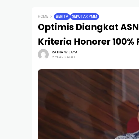
HOME
BERITA
SEPUTAR PMM
Optimis Diangkat ASN
Kriteria Honorer 100%
RATNA WIJAYA
2 YEARS AGO