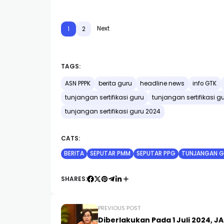
Next
1
2
TAGS:
ASN PPPK
berita guru
headline news
info GTK
tunjangan sertifikasi guru
tunjangan sertifikasi g
tunjangan sertifikasi guru 2024
CATS:
BERITA
SEPUTAR PMM
SEPUTAR PPG
TUNJANGAN G
SHARES:
PREVIOUS POST
Diberlakukan Pada 1 Juli 2024, J