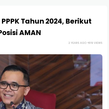
 PPPK Tahun 2024, Berikut
 Posisi AMAN
2 YEARS AGO
819 VIEWS