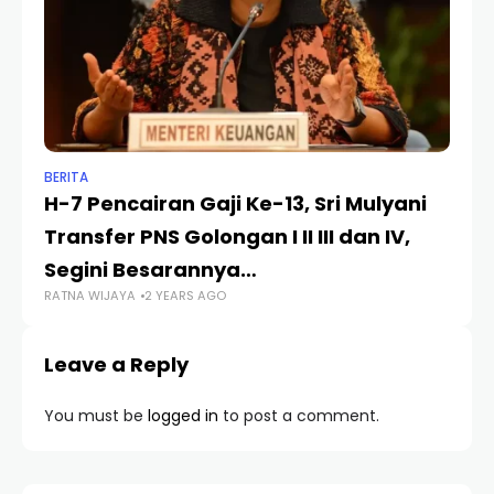
BERITA
BER
H-7 Pencairan Gaji Ke-13, Sri Mulyani
Ca
Transfer PNS Golongan I II III dan IV,
5 
RA
Segini Besarannya…
RATNA WIJAYA
2 YEARS AGO
Leave a Reply
You must be
logged in
to post a comment.