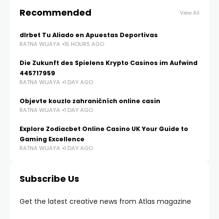
Recommended
View All
dlrbet Tu Aliado en Apuestas Deportivas
RATNA WIJAYA
15 HOURS AGO
Die Zukunft des Spielens Krypto Casinos im Aufwind
445717959
RATNA WIJAYA
1 DAY AGO
Objevte kouzlo zahraničních online casin
RATNA WIJAYA
1 DAY AGO
Explore Zodiacbet Online Casino UK Your Guide to
Gaming Excellence
RATNA WIJAYA
1 DAY AGO
Subscribe Us
Get the latest creative news from Atlas magazine