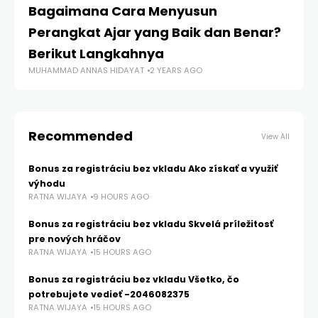
Bagaimana Cara Menyusun
O
Perangkat Ajar yang Baik dan Benar?
20
Berikut Langkahnya
P
MUHAMMAD ANNAS HIDAYAT
2 YEARS AGO
RA
Recommended
View All
Bonus za registráciu bez vkladu Ako získať a využiť
výhodu
RATNA WIJAYA
9 HOURS AGO
Bonus za registráciu bez vkladu Skvelá príležitosť
pre nových hráčov
RATNA WIJAYA
15 HOURS AGO
Bonus za registráciu bez vkladu Všetko, čo
potrebujete vedieť -2046082375
RATNA WIJAYA
15 HOURS AGO