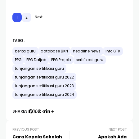
Next
1
2
TAGS:
berita guru
database BKN
headline news
info GTK
PPG
PPG Daljab
PPG Prajab
sertifikasi guru
tunjangan sertifikasi guru
tunjangan sertifikasi guru 2022
tunjangan sertifikasi guru 2023
tunjangan sertifikasi guru 2024
SHARES:
PREVIOUS POST
NEXT POST
Cara Kepala Sekolah
Apakah Ada