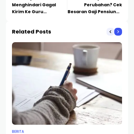
Menghindari Gagal
Perubahan? Cek
Kirim Ke Guru
Besaran Gaji Pensiunan
Penetapan Predikat
Pns Bulan Juli Melalui
Kinerja Guru
Link Berikut…
Related Posts
BERITA
BER