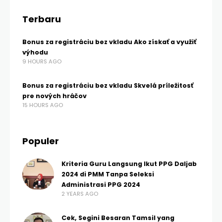
Terbaru
Bonus za registráciu bez vkladu Ako získať a využiť
výhodu
9 HOURS AGO
Bonus za registráciu bez vkladu Skvelá príležitosť
pre nových hráčov
15 HOURS AGO
Populer
Kriteria Guru Langsung Ikut PPG Daljab
2024 di PMM Tanpa Seleksi
Administrasi PPG 2024
2 YEARS AGO
Cek, Segini Besaran Tamsil yang